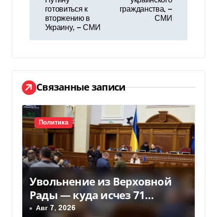
в
Путину
украинского
готовиться к
гражданства, —
и
вторжению в
СМИ
Украину, — СМИ
г
а
ц
Связанные записи
и
я
Политика
п
о
з
Увольнение из Верховной
Рады — куда исчез 71
а
народный депутат за семь
Авг 7, 2026