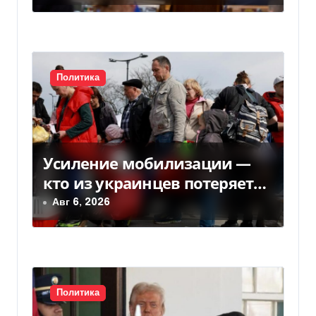
п
лет
и
с
Политика
я
м
Усиление мобилизации —
кто из украинцев потеряет
право на временную защиту
Авг 6, 2026
в ЕС
Политика