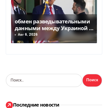
обмен разведывательными
данными между Украиной и
США значительно вырос, —
Авг 6, 2026
Politico
Н
а
й
т
и
:
Последние новости