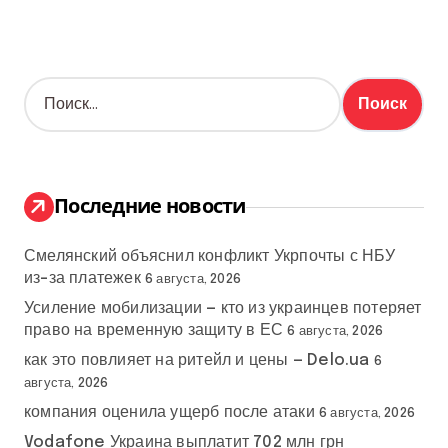
Н
а
й
т
и
:
Последние новости
Смелянский объяснил конфликт Укрпочты с НБУ
из-за платежек
6 августа, 2026
Усиление мобилизации — кто из украинцев потеряет
право на временную защиту в ЕС
6 августа, 2026
как это повлияет на ритейл и цены — Delo.ua
6
августа, 2026
компания оценила ущерб после атаки
6 августа, 2026
Vodafone Украина выплатит 702 млн грн