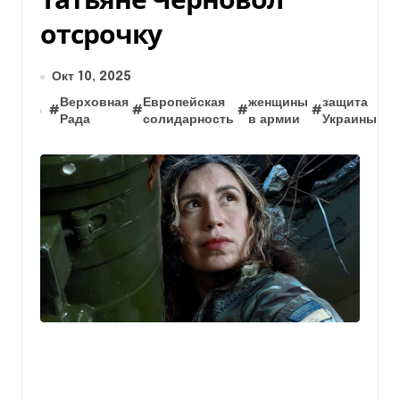
отсрочку
Окт 10, 2025
Верховная
Европейская
женщины
защита
к
#
#
#
#
#
Рада
солидарность
в армии
Украины
в