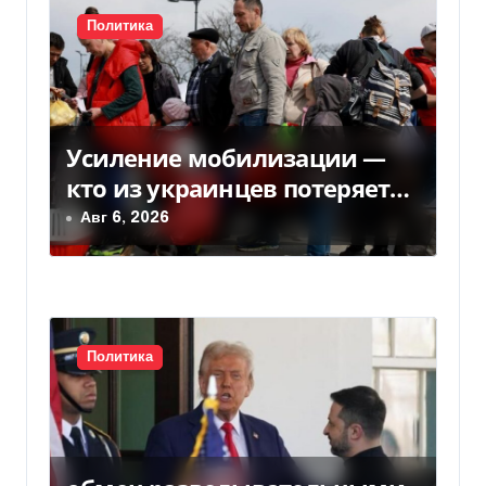
я
Политика
п
о
з
Усиление мобилизации —
кто из украинцев потеряет
а
право на временную защиту
Авг 6, 2026
п
в ЕС
и
с
Политика
я
м