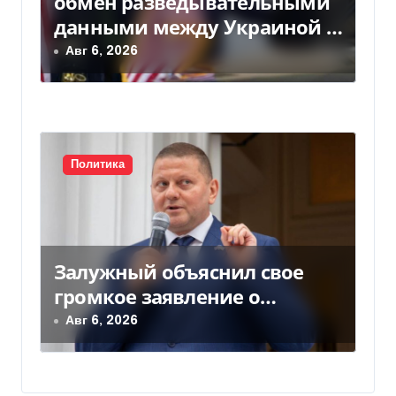
обмен разведывательными
данными между Украиной и
США значительно вырос, —
Авг 6, 2026
Politico
Политика
Залужный объяснил свое
громкое заявление о
вступлении Украины в НАТО
Авг 6, 2026