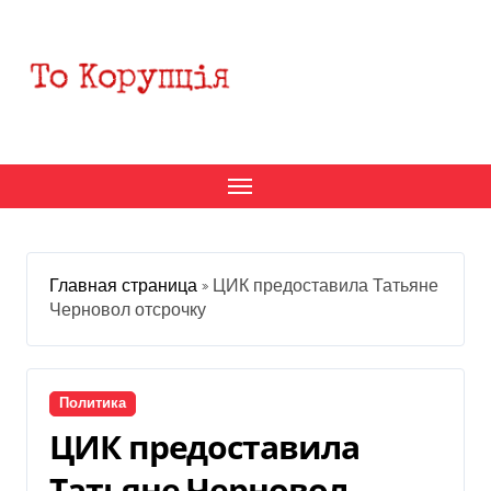
Перейти
к
содержанию
Главная страница
»
ЦИК предоставила Татьяне
Черновол отсрочку
Политика
ЦИК предоставила
Татьяне Черновол