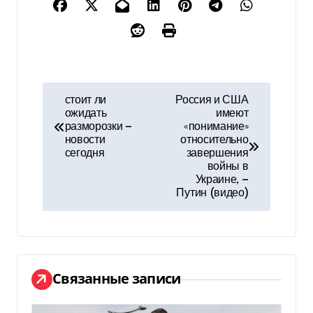
Н
стоит ли
Россия и США
ожидать
имеют
а
разморозки —
«понимание»
новости
относительно
в
сегодня
завершения
войны в
и
Украине, —
Путин (видео)
г
а
ц
Связанные записи
и