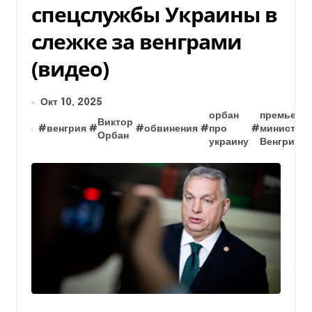
спецслужбы Украины в
слежке за венграми
(видео)
Окт 10, 2025
орбан
премьер-
Виктор
#
венгрия
#
#
обвинения
#
про
#
министр
Орбан
украину
Венгрии