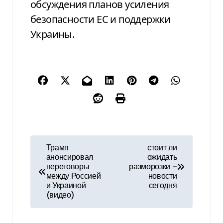
обсуждения планов усиления
безопасности ЕС и поддержки
Украины.
Н
Трамп
стоит ли
анонсировал
ожидать
а
переговоры
разморозки —
между Россией
новости
в
и Украиной
сегодня
(видео)
и