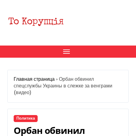
Перейти
к
содержанию
Главная страница
»
Орбан обвинил
спецслужбы Украины в слежке за венграми
(видео)
Политика
Орбан обвинил