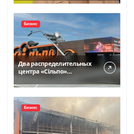
прокомментировала
новое подозрение
Бизнес
Два распределительных
центра «Сільпо»
пострадали от
российской атаки —
Delo.ua
Бизнес