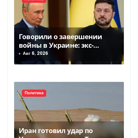
с
я
м
Говорили о завершении
войны в Украине: экс-
чиновники ЕС и РФ провели
Авг 6, 2026
тайные переговоры, — СМИ
Политика
Иран готовил удар по