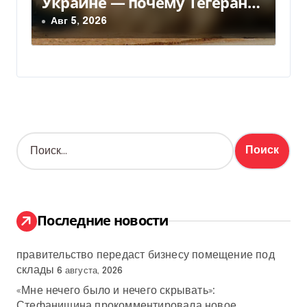
Украине — почему Тегеран
передумал
Авг 5, 2026
Н
а
й
т
и
:
Последние новости
правительство передаст бизнесу помещение под
склады
6 августа, 2026
«Мне нечего было и нечего скрывать»:
Стефанишина прокомментировала новое