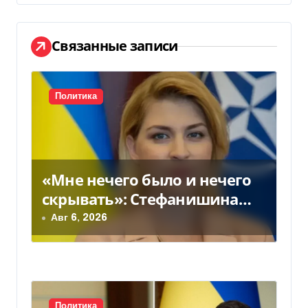
г
а
Связанные записи
ц
и
Политика
я
п
о
«Мне нечего было и нечего
з
скрывать»: Стефанишина
прокомментировала новое
Авг 6, 2026
а
подозрение
п
и
Политика