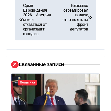
Н
Срыв
Власенко
Евровидения
отреагировал
а
2026 — Австрия
на идею
может
отправлять на
в
отказаться от
фронт
организации
депутатов
и
конкурса
г
а
ц
Связанные записи
и
я
Политика
п
о