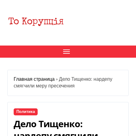
Перейти
к
содержанию
Главная страница
»
Дело Тищенко: нардепу
смягчили меру пресечения
Политика
Дело Тищенко:
нардепу смягчили