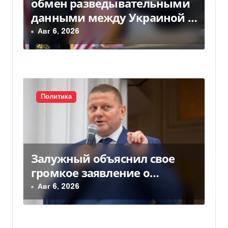
обмен разведывательными
з
данными между Украиной и
а
США значительно вырос, —
Авг 6, 2026
Politico
п
и
с
Политика
я
м
Залужный объяснил свое
громкое заявление о
вступлении Украины в НАТО
Авг 6, 2026