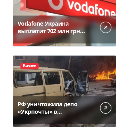
Vodafone Украина
выплатит 702 млн грн
дивидендов — Delo.ua
Бизнес
РФ уничтожила депо
«Укрпочты» в
Павлограде: есть
погибшие и ранены