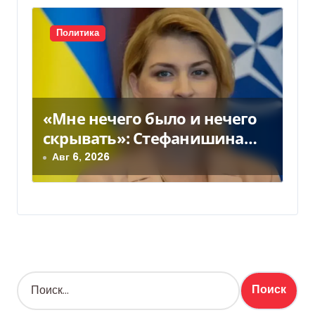
Политика
«Мне нечего было и нечего
скрывать»: Стефанишина
прокомментировала новое
Авг 6, 2026
подозрение
Н
а
й