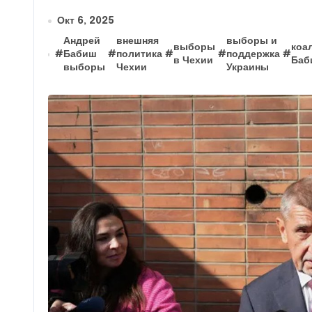
Окт 6, 2025
Андрей
внешняя
выборы и
выборы
коа
#
Бабиш
#
политика
#
#
поддержка
#
в Чехии
Баб
выборы
Чехии
Украины