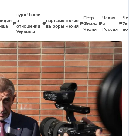
курс Чехии
Петр
Чехия
Чехия
лиция
в
парламентские
#
#
#
Фиала
#
и
#
Украи
иша
отношении
выборы Чехия
Чехия
Россия
помо
Украины