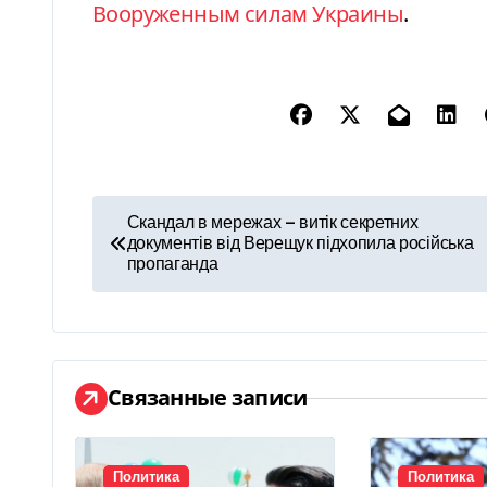
Вооруженным силам Украины
.
Н
Скандал в мережах — витік секретних
документів від Верещук підхопила російська
а
пропаганда
в
и
г
Связанные записи
а
ц
Политика
Политика