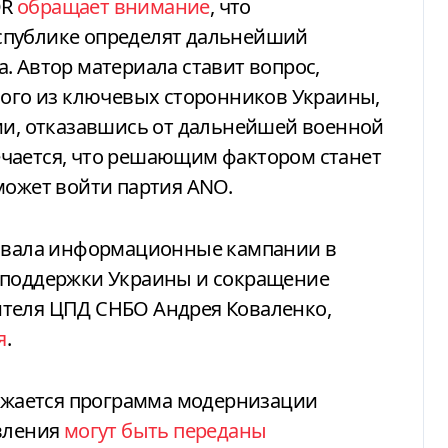
DR
обращает внимание
, что
спублике определят дальнейший
. Автор материала ставит вопрос,
ного из ключевых сторонников Украины,
кии, отказавшись от дальнейшей военной
чается, что решающим фактором станет
может войти партия ANO.
ровала информационные кампании в
 поддержки Украины и сокращение
ителя ЦПД СНБО Андрея Коваленко,
я
.
олжается программа модернизации
овления
могут быть переданы