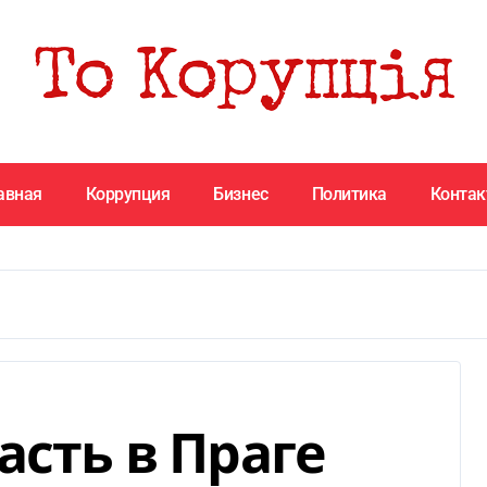
авная
Коррупция
Бизнес
Политика
Конта
асть в Праге