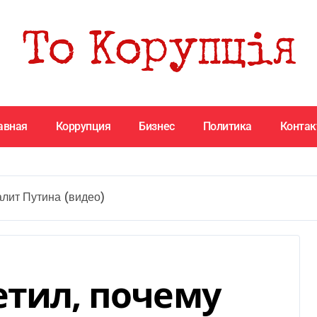
авная
Коррупция
Бизнес
Политика
Конта
алит Путина (видео)
етил, почему