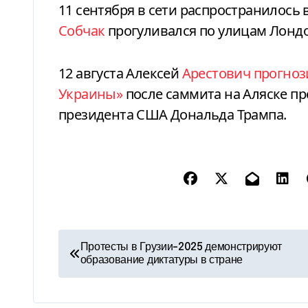
11 сентября в сети распространилось
Собчак
прогуливался по улицам Лонд
12 августа Алексей
Арестович прогноз
Украины»
после саммита на Аляске п
президента США Дональда Трампа.
Н
Протесты в Грузии-2025 демонстрируют
образование диктатуры в стране
а
в