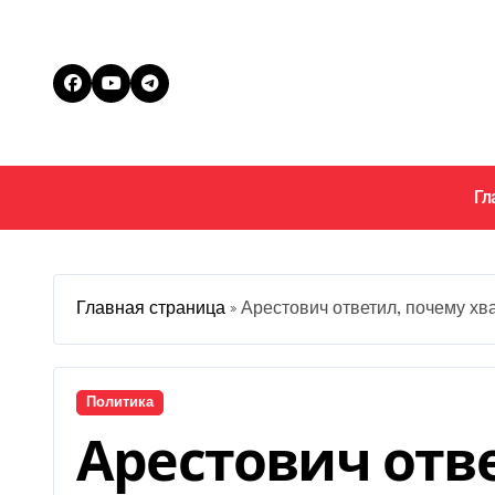
Перейти
к
содержанию
Гл
Главная страница
»
Арестович ответил, почему хв
Политика
Арестович отв