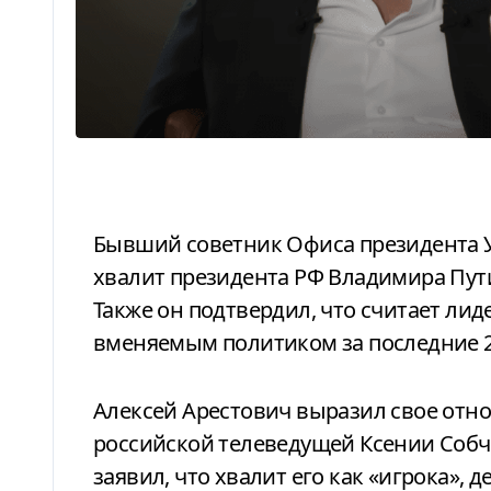
Бывший советник Офиса президента Украины Алексей Арестович заявил, что
хвалит президента РФ Владимира Пут
Также он подтвердил, что считает ли
вменяемым политиком за последние 2
Алексей Арестович выразил свое от
российской телеведущей Ксении Собча
заявил, что хвалит его как «игрока», 