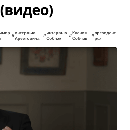
(видео)
имир
интервью
интервью
Ксения
президент
#
#
#
#
н
Арестовича
Собчак
Собчак
рф