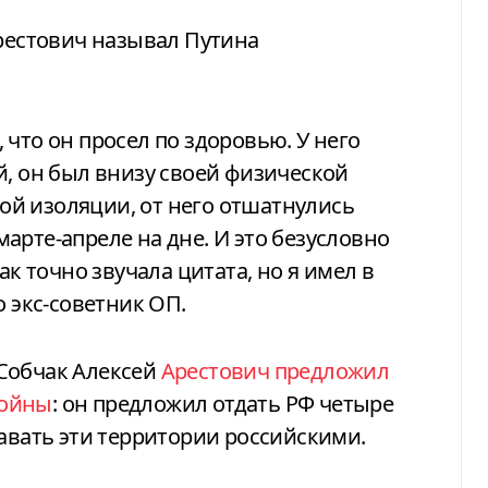
Арестович называл Путина
что он просел по здоровью. У него
й, он был внизу своей физической
й изоляции, от него отшатнулись
арте-апреле на дне. И это безусловно
ак точно звучала цитата, но я имел в
о экс-советник ОП.
Собчак Алексей
Арестович предложил
войны
: он предложил отдать РФ четыре
навать эти территории российскими.