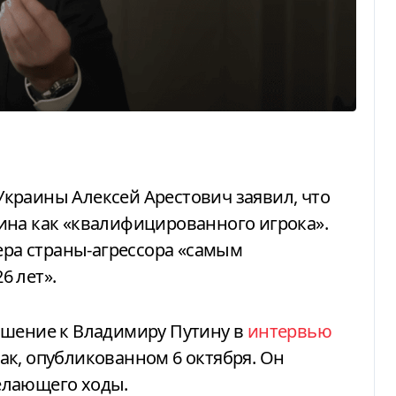
ина как «квалифицированного игрока».
дера страны-агрессора «самым
6 лет».
ношение к Владимиру Путину в
интервью
к, опубликованном 6 октября. Он
делающего ходы.