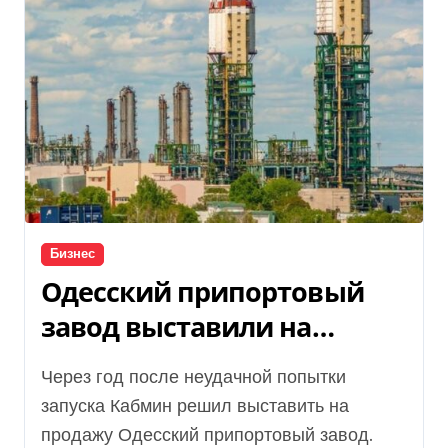
Бизнес
Одесский припортовый
завод выставили на
приватизацию за 4,5 млрд
Через год после неудачной попытки
грн: шансы и р
запуска Кабмин решил выставить на
продажу Одесский припортовый завод.