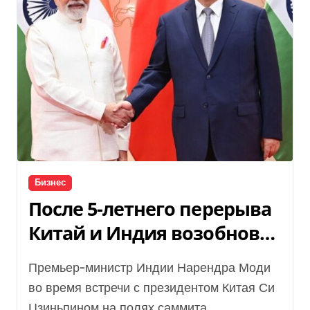
Бизнес
После 5-летнего перерыва
Китай и Индия возобновят
прямое авиасообщение
Премьер-министр Индии Нарендра Моди
во время встречи с президентом Китая Си
Цзиньпином на полях саммита...