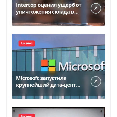
Intertop оценил ущерб от
уничтожения склада в
450 млн грн
Бизнес
Microsoft запустила
крупнейший дата-центр
в Индии за $20,5
миллиарда
Бизнес