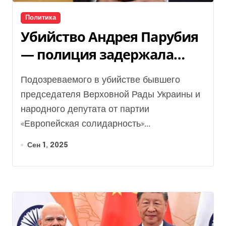
Политика
Убийство Андрея Парубия
— полиция задержала
стрелка в Хмельницкой
Подозреваемого в убийстве бывшего
области
председателя Верховной Рады Украины и
народного депутата от партии
«Европейская солидарность»...
Сен 1, 2025