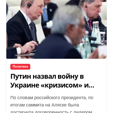
Политика
Путин назвал войну в
Украине «кризисом» и
обвинил Запад в гибели
По словам российского президента, по
украинцев (видео)
итогам саммита на Аляске была
достигнута договоренность с лидером