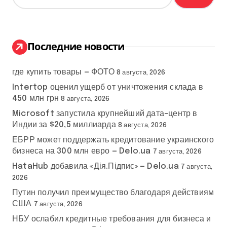
й
и
т
и
н
:
Последние новости
а
где купить товары — ФОТО
ц
8 августа, 2026
Intertop оценил ущерб от уничтожения склада в
и
450 млн грн
8 августа, 2026
Microsoft запустила крупнейший дата-центр в
я
Индии за $20,5 миллиарда
8 августа, 2026
з
ЕБРР может поддержать кредитование украинского
бизнеса на 300 млн евро — Delo.ua
7 августа, 2026
а
HataHub добавила «Дія.Підпис» — Delo.ua
7 августа,
п
2026
Путин получил преимущество благодаря действиям
и
США
7 августа, 2026
НБУ ослабил кредитные требования для бизнеса и
с