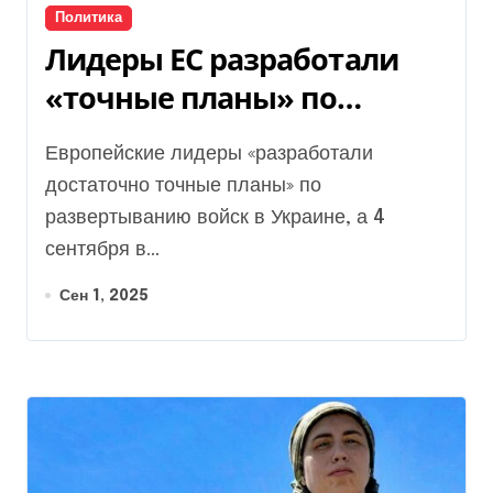
Политика
Лидеры ЕС разработали
«точные планы» по
развертыванию войск в
Европейские лидеры «разработали
Украине: СМИ узнали, о
достаточно точные планы» по
чем идет речь
развертыванию войск в Украине, а 4
сентября в...
Сен 1, 2025