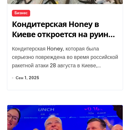
Бизнес
Кондитерская Honey в
Киеве откроется на руинах
после ракетного удара
Кондитерская Honey, которая была
серьезно повреждена во время российской
ракетной атаки 28 августа в Киеве,...
Сен 1, 2025