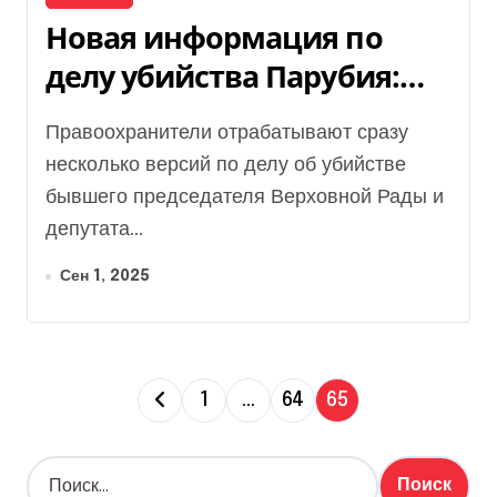
Новая информация по
делу убийства Парубия:
следствие проверяет
Правоохранители отрабатывают сразу
ключевые следы
несколько версий по делу об убийстве
бывшего председателя Верховной Рады и
депутата...
Сен 1, 2025
П
1
…
64
65
а
Н
г
а