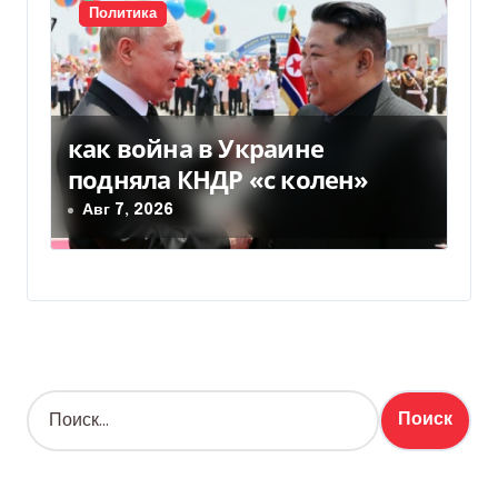
Политика
как война в Украине
подняла КНДР «с колен»
Авг 7, 2026
Н
а
й
т