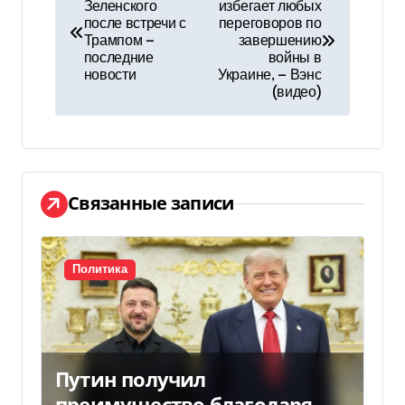
Зеленского
избегает любых
а
после встречи с
переговоров по
Трампом —
завершению
в
последние
войны в
новости
Украине, — Вэнс
и
(видео)
г
а
ц
Связанные записи
и
я
Политика
п
о
Путин получил
з
преимущество благодаря