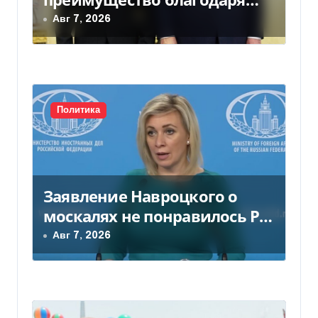
а
действиям США
Авг 7, 2026
п
и
с
Политика
я
м
Заявление Навроцкого о
москалях не понравилось РФ
— видео
Авг 7, 2026