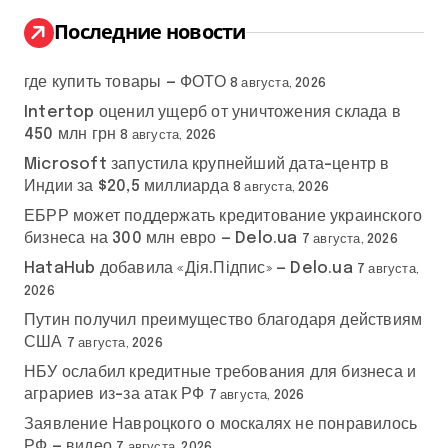
и
:
Последние новости
где купить товары — ФОТО
8 августа, 2026
Intertop оценил ущерб от уничтожения склада в
450 млн грн
8 августа, 2026
Microsoft запустила крупнейший дата-центр в
Индии за $20,5 миллиарда
8 августа, 2026
ЕБРР может поддержать кредитование украинского
бизнеса на 300 млн евро — Delo.ua
7 августа, 2026
HataHub добавила «Дія.Підпис» — Delo.ua
7 августа,
2026
Путин получил преимущество благодаря действиям
США
7 августа, 2026
НБУ ослабил кредитные требования для бизнеса и
аграриев из-за атак РФ
7 августа, 2026
Заявление Навроцкого о москалях не понравилось
РФ — видео
7 августа, 2026