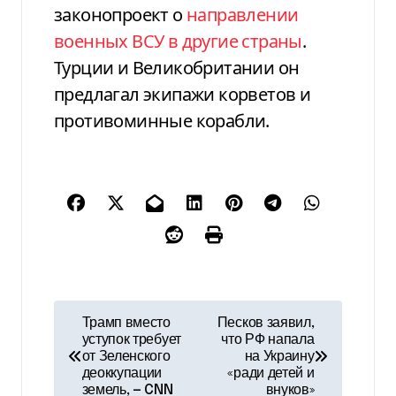
законопроект о
направлении
военных ВСУ в другие страны
.
Турции и Великобритании он
предлагал экипажи корветов и
противоминные корабли.
Н
Трамп вместо
Песков заявил,
уступок требует
что РФ напала
а
от Зеленского
на Украину
деоккупации
«ради детей и
в
земель, — CNN
внуков»