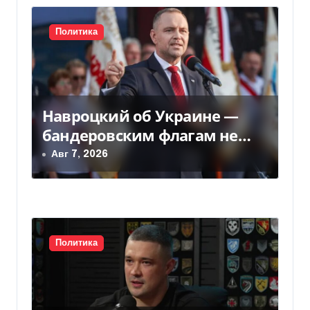
и
Политика
с
я
м
Навроцкий об Украине —
бандеровским флагам не
место в Польше
Авг 7, 2026
Политика