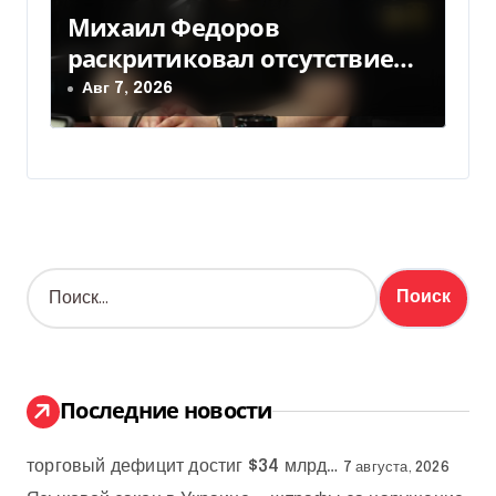
Михаил Федоров
раскритиковал отсутствие
министра обороны — видео
Авг 7, 2026
Н
а
й
т
и
:
Последние новости
торговый дефицит достиг $34 млрд…
7 августа, 2026