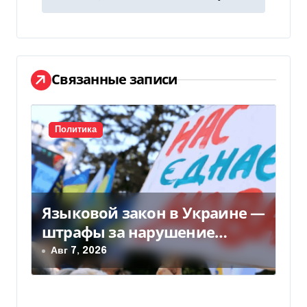
и
г
а
Связанные записи
ц
и
Политика
я
п
Языковой закон в Украине —
о
штрафы за нарушение
з
вырастут до 170 тысяч
Авг 7, 2026
а
п