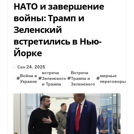
НАТО и завершение
войны: Трамп и
Зеленский
встретились в Нью-
Йорке
Сен 24, 2025
встреча
Встреча
п
Война в
мирные
#
#
Зеленского
#
Трампа и
#
#
Т
Украине
переговоры
и Трампа
Зеленского
З