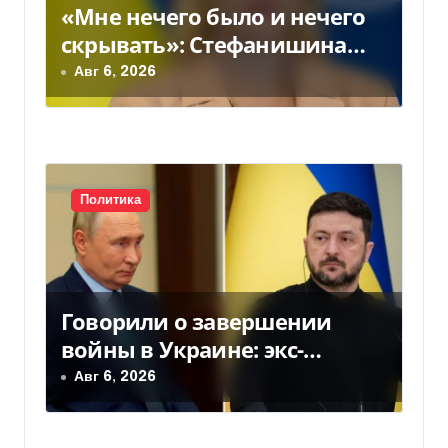
«Мне нечего было и нечего
скрывать»: Стефанишина
прокомментировала новое
Авг 6, 2026
подозрение
Политика
Говорили о завершении
войны в Украине: экс-
чиновники ЕС и РФ провели
Авг 6, 2026
тайные переговоры, — СМИ