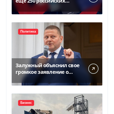
еще 250 российских
программ и видов
оборудования — Delo.ua
Политика
Залужный объяснил свое
громкое заявление о
вступлении Украины в
НАТО
Бизнес