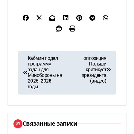
Н
Кабмин подал
оппозиция
программу
Польши
а
задач для
критикует
Минобороны на
президента
в
2025-2026
(видео)
годы
и
г
а
Связанные записи
ц