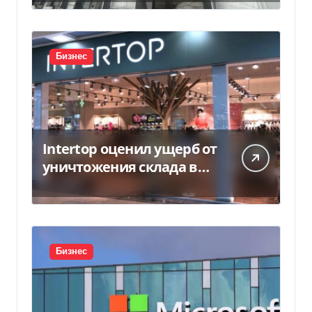
Бизнес
Intertop оценил ущерб от
уничтожения склада в
450 млн грн
Бизнес