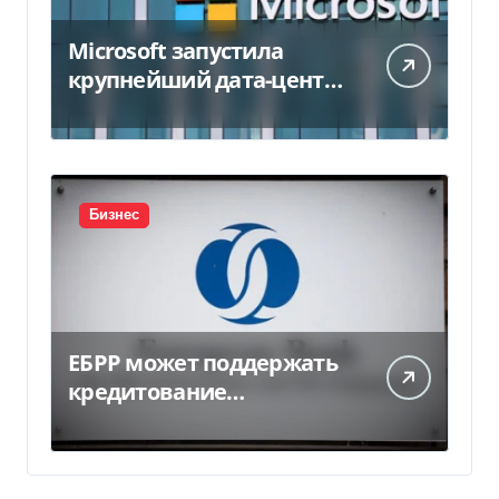
Microsoft запустила
крупнейший дата-центр
в Индии за $20,5
миллиарда
Бизнес
ЕБРР может поддержать
кредитование
украинского бизнеса на
300 млн евро — Delo.ua