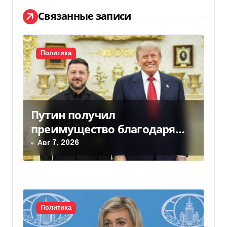
и
Связанные записи
я
п
Политика
о
з
а
Путин получил
преимущество благодаря
п
действиям США
Авг 7, 2026
и
с
я
Политика
м