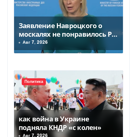
Заявление Навроцкого о
москалях не понравилось РФ
— видео
Авг 7, 2026
Политика
как война в Украине
подняла КНДР «с колен»
Авг 7, 2026