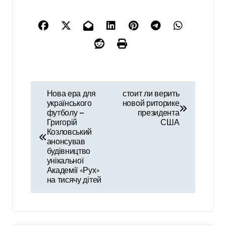
Н
Нова ера для
стоит ли верить
українського
новой риторике
а
футболу —
президента
Григорій
США
в
Козловський
анонсував
и
будівництво
унікальної
г
Академії «Рух»
на тисячу дітей
а
ц