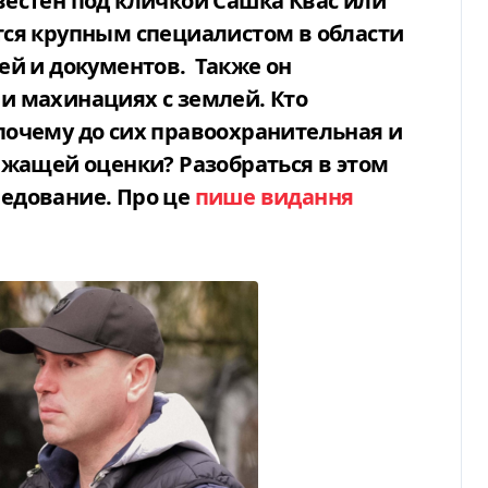
вестен под кличкой Сашка Квас или
тся крупным специалистом в области
ей и документов. Также он
и махинациях с землей. Кто
почему до сих правоохранительная и
ежащей оценки? Разобраться в этом
едование. Про це
пише видання