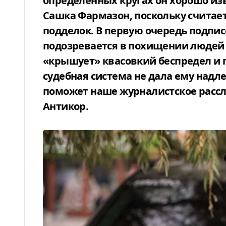
определенных кругах он хорошо из
Сашка Фармазон, поскольку считае
подделок. В первую очередь подпис
подозревается в похищении людей 
«крышует» квасовкий беспредел и 
судебная система не дала ему надл
поможет наше журналистское рассл
Антикор.