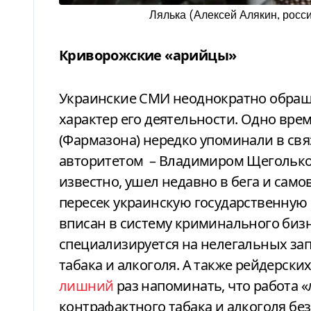
Лялька (Алексей Алякин, росс
Криворожские «арийцы»
Украинские СМИ неоднократно обращ
характер его деятельности. Одно вр
(Фармазона) нередко упоминали в св
авторитетом – Владимиром Щеголько
известно, ушел недавно в бега и сам
пересек украинскую государственную 
вписан в систему криминального биз
специализируется на нелегальных за
табака и алкоголя. А также рейдерски
лишний
раз напоминать, что работа 
контрафактного табака и алкоголя бе