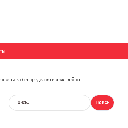
кты
енности за беспредел во время войны
Н
а
й
т
и