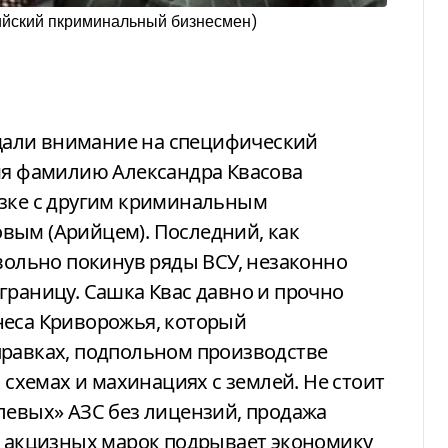
ийский пкриминальный бизнесмен)
али внимание на специфический
емя фамилию Александра Квасова
язке с другим криминальным
вым (Арийцем). Последний, как
овольно покинув ряды ВСУ, незаконно
границу. Сашка Квас давно и прочно
неса Криворожья, который
правках, подпольном производстве
х схемах и махинациях с землей. Не стоит
«левых» АЗС без лицензий, продажа
з акцизных марок подрывает экономику