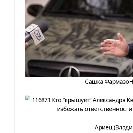
Сашка ФармазоН 
Ариец (Влад