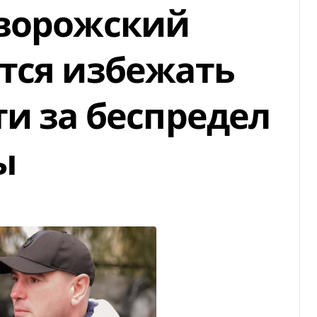
иворожский
тся избежать
ти за беспредел
ы