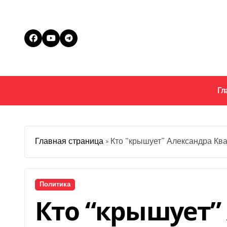
Перейти
к
содержанию
Гл
Главная страница
»
Кто “крышует” Александра Ква
Политика
Кто “крышует”