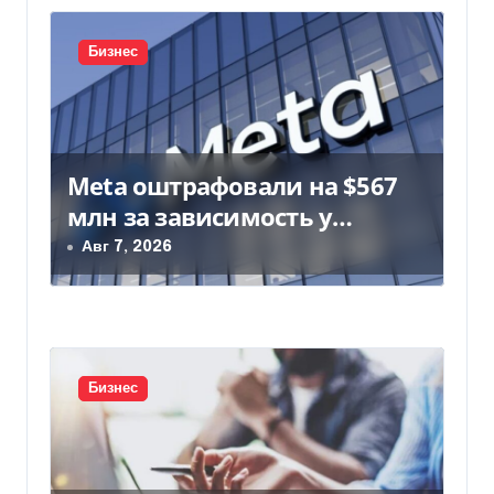
с
Бизнес
я
м
Meta оштрафовали на $567
млн за зависимость у
подростков
Авг 7, 2026
Бизнес