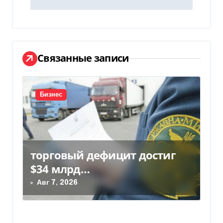
г
а
ц
Связанные записи
и
я
Бизнес
п
о
з
торговый дефицит достиг
$34 млрд…
а
Авг 7, 2026
п
и