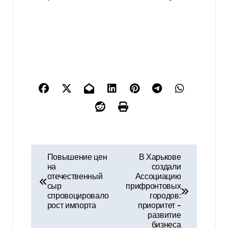
Н
Повышение цен
В Харькове
на
создали
а
отечественный
Ассоциацию
сыр
прифронтовых
в
спровоцировало
городов:
рост импорта
приоритет –
и
развитие
бизнеса