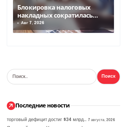
Блокировка налоговых
накладных сократилась
почти в 5 раз
Авг 7, 2026
Н
а
й
т
и
:
Последние новости
торговый дефицит достиг $34 млрд…
7 августа, 2026