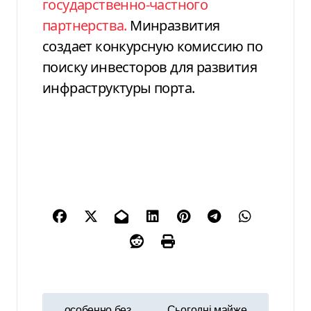
государственно-частного
партнерства.
Минразвития
создает конкурсную комиссию по
поиску инвесторов для развития
инфраструктуры порта.
Н
особенно без
Сьогодні майже