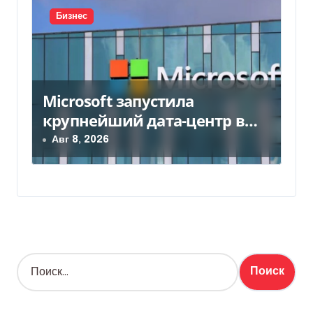
Бизнес
Microsoft запустила
крупнейший дата-центр в
Индии за $20,5 миллиарда
Авг 8, 2026
Н
а
й
т