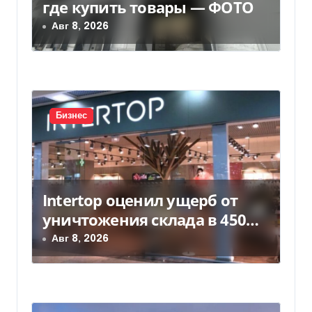
где купить товары — ФОТО
а
Авг 8, 2026
п
и
с
Бизнес
я
м
Intertop оценил ущерб от
уничтожения склада в 450
млн грн
Авг 8, 2026