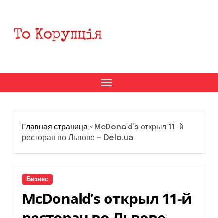
Перейти
к
содержанию
Главная страница
»
McDonald’s открыл 11-й
ресторан во Львове — Delo.ua
Бизнес
McDonald’s открыл 11-й
ресторан во Львове —