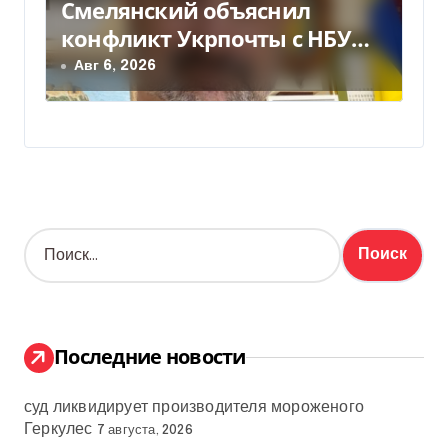
Смелянский объяснил
конфликт Укрпочты с НБУ
из-за платежек
Авг 6, 2026
Н
а
й
т
и
:
Последние новости
суд ликвидирует производителя мороженого
Геркулес
7 августа, 2026