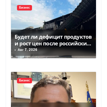
п
и
Бизнес
с
я
Будет ли дефицит продуктов
м
и рост цен после российских
ударов по складам
Авг 7, 2026
Бизнес