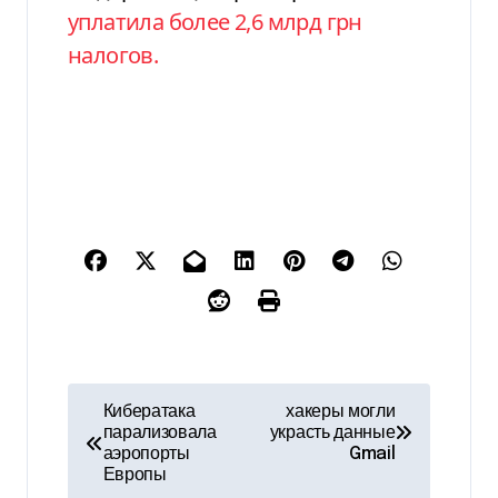
уплатила более 2,6 млрд грн
налогов.
Н
Кибератака
хакеры могли
парализовала
украсть данные
а
аэропорты
Gmail
Европы
в