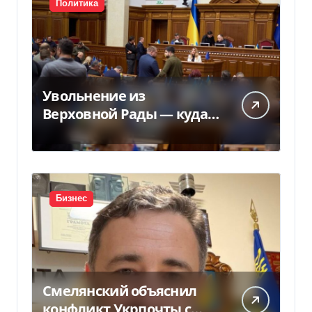
Политика
Увольнение из
Верховной Рады — куда
исчез 71 народный
депутат за семь лет
Бизнес
Смелянский объяснил
конфликт Укрпочты с