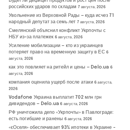
Будет ли дефицит продуктов и рост цен после
российских ударов по складам
7 августа, 2026
Увольнение из Верховной Рады — куда исчез 71
народный депутат за семь лет
7 августа, 2026
Смелянский объяснил конфликт Укрпочты с
НБУ из-за платежек
6 августа, 2026
Усиление мобилизации — кто из украинцев
потеряет право на временную защиту в ЕС
6
августа, 2026
как это повлияет на ритейл и цены — Delo.ua
6
августа, 2026
компания оценила ущерб после атаки
6 августа,
2026
Vodafone Украина выплатит 702 млн грн
дивидендов — Delo.ua
6 августа, 2026
РФ уничтожила депо «Укрпочты» в Павлограде:
есть погибшие и ранены
6 августа, 2026
«єОселя» обеспечивает 93% ипотеки в Украине –