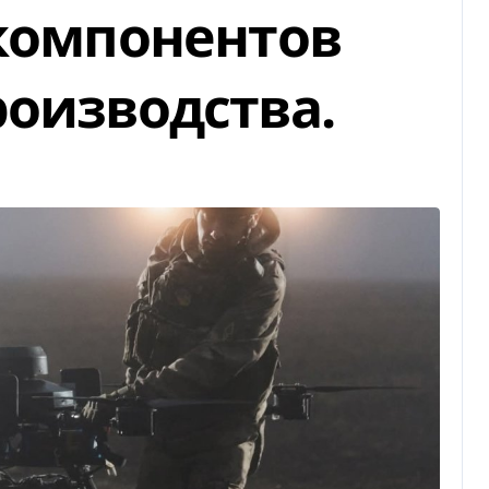
 компонентов
роизводства.