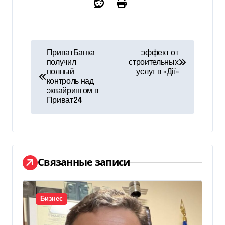
Н
ПриватБанка
эффект от
получил
строительных
а
полный
услуг в «Дії»
контроль над
в
эквайрингом в
Приват24
и
г
а
Связанные записи
ц
и
Бизнес
я