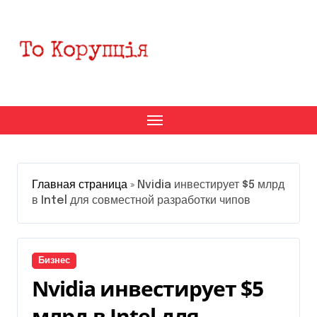
Перейти
к
содержанию
Главная страница
»
Nvidia инвестирует $5 млрд
в Intel для совместной разработки чипов
Бизнес
Nvidia инвестирует $5
млрд в Intel для