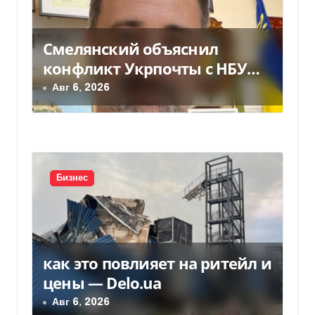
п
о
Смелянский объяснил
з
конфликт Укрпочты с НБУ
из-за платежек
Авг 6, 2026
а
п
и
с
Бизнес
я
м
как это повлияет на ритейл и
цены — Delo.ua
Авг 6, 2026