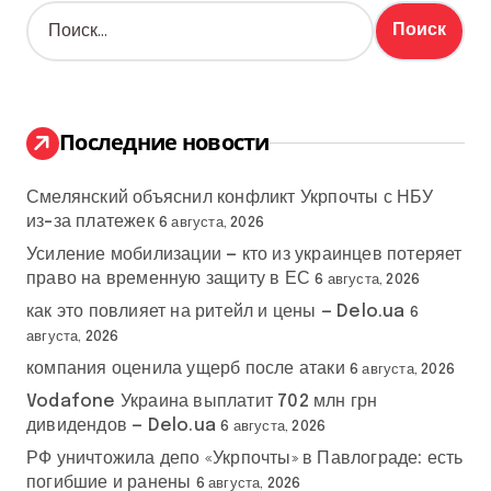
Н
а
й
т
и
:
Последние новости
Смелянский объяснил конфликт Укрпочты с НБУ
из-за платежек
6 августа, 2026
Усиление мобилизации — кто из украинцев потеряет
право на временную защиту в ЕС
6 августа, 2026
как это повлияет на ритейл и цены — Delo.ua
6
августа, 2026
компания оценила ущерб после атаки
6 августа, 2026
Vodafone Украина выплатит 702 млн грн
дивидендов — Delo.ua
6 августа, 2026
РФ уничтожила депо «Укрпочты» в Павлограде: есть
погибшие и ранены
6 августа, 2026