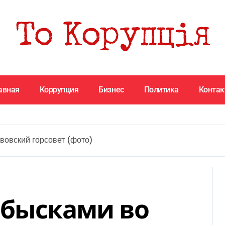
авная
Коррупция
Бизнес
Политика
Конта
вовский горсовет (фото)
обысками во