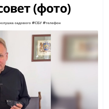
овет (фото)
ослушка садового
#
СБУ
#
телефон