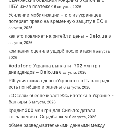
Смелянский объяснил конфликт Укрпочты с
НБУ из-за платежек
6 августа, 2026
Усиление мобилизации — кто из украинцев
потеряет право на временную защиту в ЕС
6
августа, 2026
как это повлияет на ритейл и цены — Delo.ua
6
августа, 2026
компания оценила ущерб после атаки
6 августа,
2026
Vodafone Украина выплатит 702 млн грн
дивидендов — Delo.ua
6 августа, 2026
РФ уничтожила депо «Укрпочты» в Павлограде:
есть погибшие и ранены
6 августа, 2026
«єОселя» обеспечивает 93% ипотеки в Украине –
банкиры
6 августа, 2026
Кредит 300 млн грн для Сильпо: детали
соглашения с Ощадбанком
6 августа, 2026
обмен разведывательными данными между