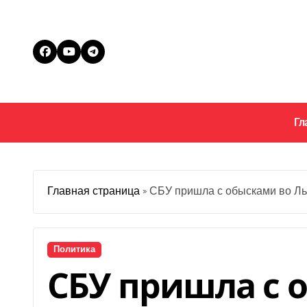
Перейти
к
содержанию
Гл
Главная страница
»
СБУ пришла с обысками во Ль
Политика
СБУ пришла с 