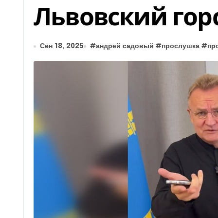
Львовский горс
Сен 18, 2025
#
андрей садовый
#
прослушка
#
пр