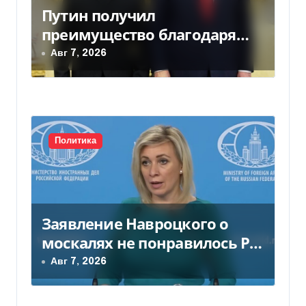
Путин получил
з
преимущество благодаря
а
действиям США
Авг 7, 2026
п
и
с
Политика
я
м
Заявление Навроцкого о
москалях не понравилось РФ
— видео
Авг 7, 2026