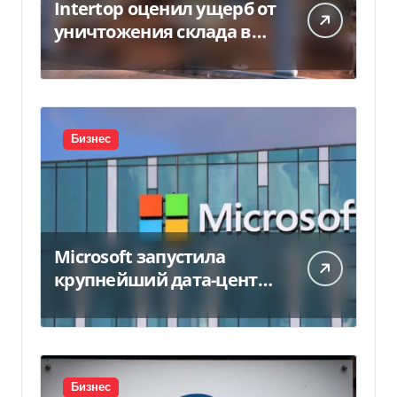
Intertop оценил ущерб от
уничтожения склада в
450 млн грн
Бизнес
Microsoft запустила
крупнейший дата-центр
в Индии за $20,5
миллиарда
Бизнес