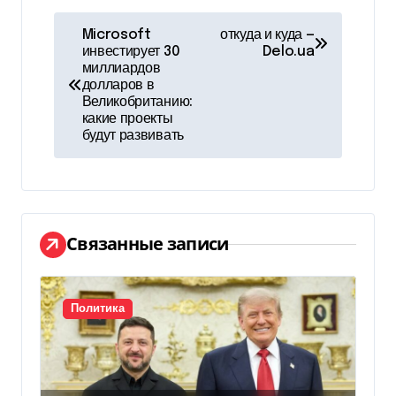
Н
Microsoft
откуда и куда —
инвестирует 30
Delo.ua
а
миллиардов
долларов в
в
Великобританию:
какие проекты
и
будут развивать
г
а
ц
Связанные записи
и
я
Политика
п
о