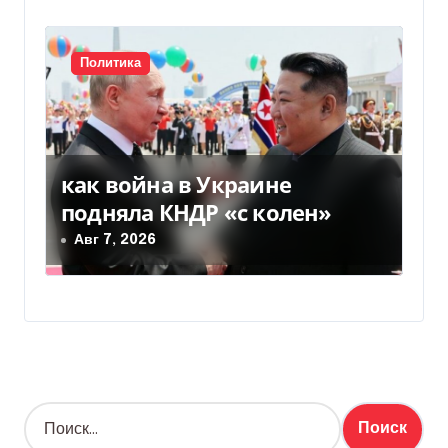
Политика
как война в Украине
подняла КНДР «с колен»
Авг 7, 2026
Н
а