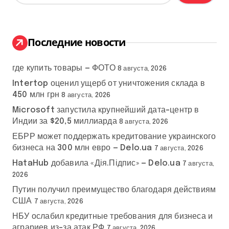
й
т
и
:
Последние новости
где купить товары — ФОТО
8 августа, 2026
Intertop оценил ущерб от уничтожения склада в
450 млн грн
8 августа, 2026
Microsoft запустила крупнейший дата-центр в
Индии за $20,5 миллиарда
8 августа, 2026
ЕБРР может поддержать кредитование украинского
бизнеса на 300 млн евро — Delo.ua
7 августа, 2026
HataHub добавила «Дія.Підпис» — Delo.ua
7 августа,
2026
Путин получил преимущество благодаря действиям
США
7 августа, 2026
НБУ ослабил кредитные требования для бизнеса и
аграриев из-за атак РФ
7 августа, 2026