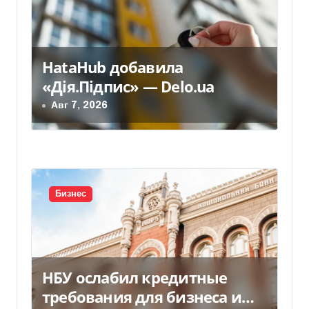
п
о
HataHub добавила
з
«Дія.Підпис» — Delo.ua
а
Авг 7, 2026
п
и
с
Бизнес
я
м
НБУ ослабил кредитные
требования для бизнеса и