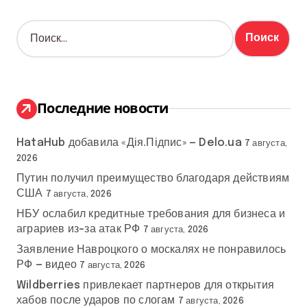
Н
а
й
т
и
:
Последние новости
HataHub добавила «Дія.Підпис» — Delo.ua
7 августа,
2026
Путин получил преимущество благодаря действиям
США
7 августа, 2026
НБУ ослабил кредитные требования для бизнеса и
аграриев из-за атак РФ
7 августа, 2026
Заявление Навроцкого о москалях не понравилось
РФ — видео
7 августа, 2026
Wildberries привлекает партнеров для открытия
хабов после ударов по слогам
7 августа, 2026