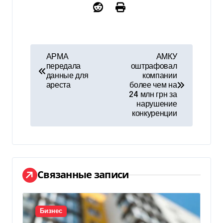
Н
АРМА
АМКУ
передала
оштрафовал
а
данные для
компании
ареста
более чем на
в
24 млн грн за
нарушение
и
конкуренции
г
а
ц
Связанные записи
и
я
Бизнес