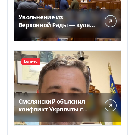
Увольнение из
Верховной Рады — куда
исчез 71 народный
депутат за семь лет
Бизнес
Смелянский объяснил
конфликт Укрпочты с
НБУ из-за платежек