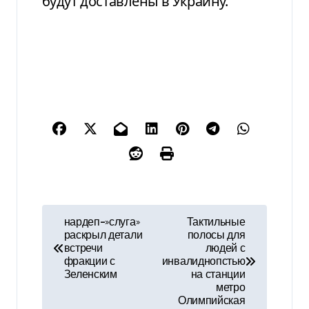
будут доставлены в Украину.
Н
нардеп-»слуга»
Тактильные
раскрыл детали
полосы для
а
встречи
людей с
фракции с
инвалиднопстью
в
Зеленским
на станции
метро
и
Олимпийская