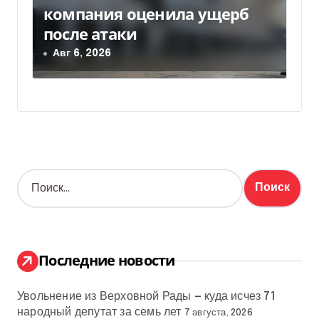
компания оценила ущерб
после атаки
Авг 6, 2026
Н
а
й
т
и
:
Последние новости
Увольнение из Верховной Рады — куда исчез 71
народный депутат за семь лет
7 августа, 2026