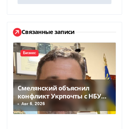
г
а
ц
Связанные записи
и
я
Бизнес
п
о
Смелянский объяснил
з
конфликт Укрпочты с НБУ
а
из-за платежек
Авг 6, 2026
п
и