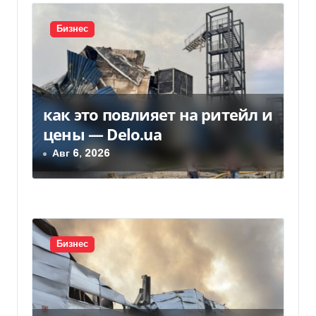
с
Бизнес
я
м
как это повлияет на ритейл и
цены — Delo.ua
Авг 6, 2026
Бизнес