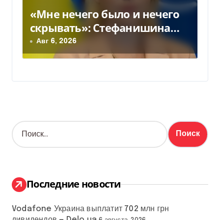
«Мне нечего было и нечего
скрывать»: Стефанишина
прокомментировала новое
Авг 6, 2026
подозрение
Н
а
й
т
и
:
Последние новости
Vodafone Украина выплатит 702 млн грн
дивидендов — Delo.ua