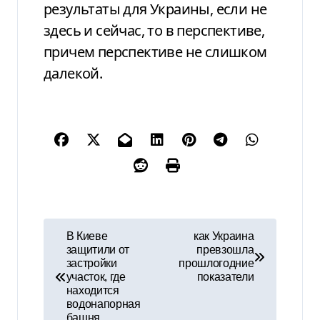
результаты для Украины, если не
здесь и сейчас, то в перспективе,
причем перспективе не слишком
далекой.
Н
В Киеве
как Украина
защитили от
превзошла
а
застройки
прошлогодние
участок, где
показатели
в
находится
водонапорная
башня