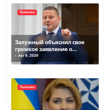
и
с
Политика
я
м
Залужный объяснил свое
громкое заявление о
вступлении Украины в НАТО
Авг 6, 2026
Политика