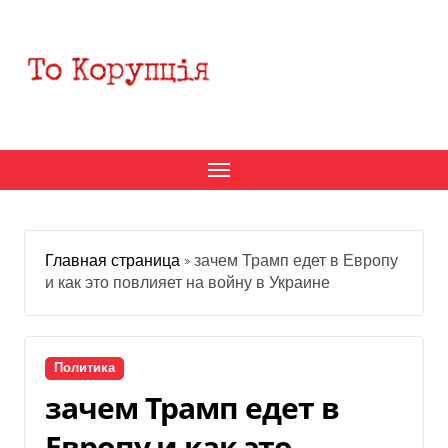
Перейти
к
содержанию
Главная страница
»
зачем Трамп едет в Европу
и как это повлияет на войну в Украине
Политика
зачем Трамп едет в
Европу и как это