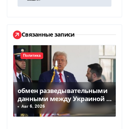
и
г
а
ц
Связанные записи
и
я
Политика
п
о
обмен разведывательными
з
данными между Украиной и
а
США значительно вырос, —
Авг 6, 2026
Politico
п