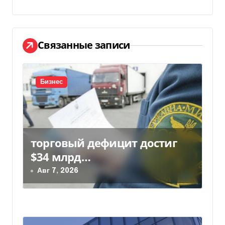
г
а
Связанные записи
ц
и
Бизнес
я
п
о
торговый дефицит достиг
з
$34 млрд…
Авг 7, 2026
а
п
и