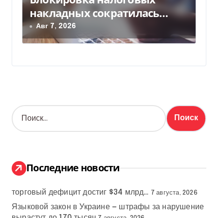
накладных сократилась
почти в 5 раз
Авг 7, 2026
Н
а
й
т
и
:
Последние новости
торговый дефицит достиг $34 млрд…
7 августа, 2026
Языковой закон в Украине — штрафы за нарушение
вырастут до 170 тысяч