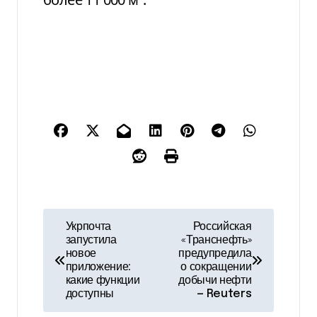
Н
Укрпочта
Российская
запустила
«Транснефть»
а
новое
предупредила
приложение:
о сокращении
в
какие функции
добычи нефти
доступны
— Reuters
и