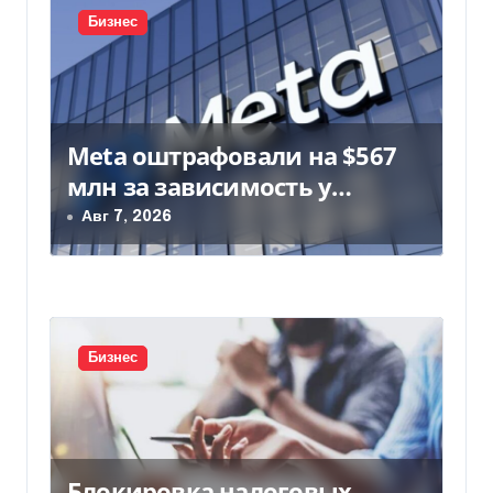
с
Бизнес
я
м
Meta оштрафовали на $567
млн за зависимость у
подростков
Авг 7, 2026
Бизнес
Блокировка налоговых