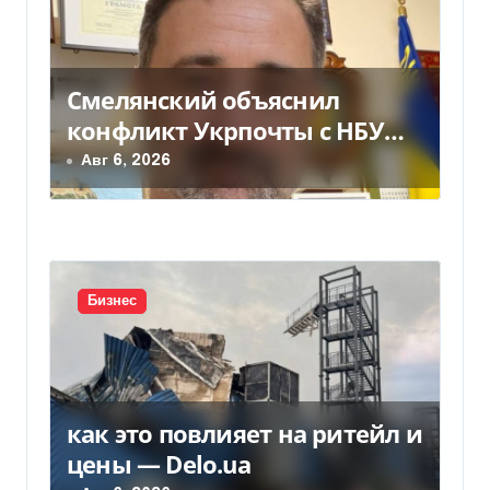
я
п
Смелянский объяснил
о
конфликт Укрпочты с НБУ
з
из-за платежек
Авг 6, 2026
а
п
и
Бизнес
с
я
м
как это повлияет на ритейл и
цены — Delo.ua