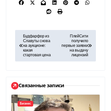
Н
Будфарфор из
ПлейСити
Славуты снова
получило
а
на аукционе:
первые заявки
какая
на выдачу
в
стартовая цена
лицензий
и
г
а
Связанные записи
ц
и
Бизнес