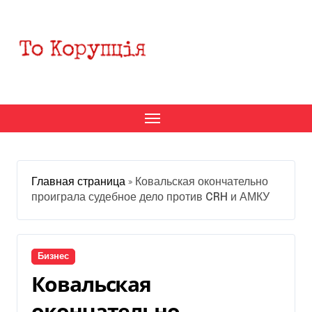
Перейти
к
содержанию
Главная страница
»
Ковальская окончательно
проиграла судебное дело против CRH и АМКУ
Бизнес
Ковальская
окончательно