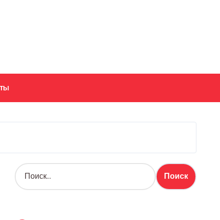
кты
Н
а
й
т
и