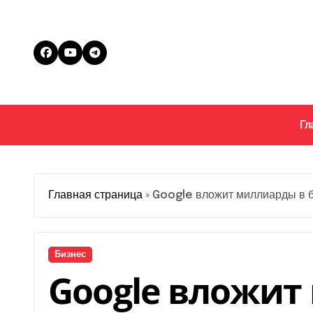
Перейти
к
содержанию
Гл
Главная страница
»
Google вложит миллиарды в б
Бизнес
Google вложит