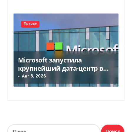
Бизнес
Microsoft запустила
крупнейший дата-центр в
Индии за $20,5 миллиарда
Авг 8, 2026
Н