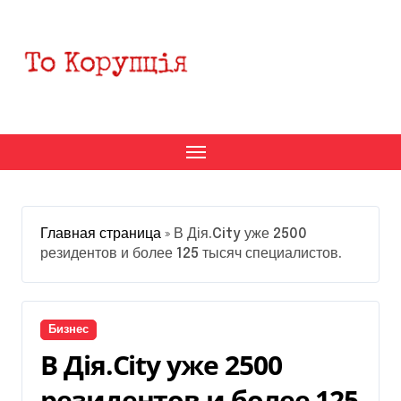
Перейти
к
содержанию
Главная страница
»
В Дія.City уже 2500
резидентов и более 125 тысяч специалистов.
Бизнес
В Дія.City уже 2500
резидентов и более 125