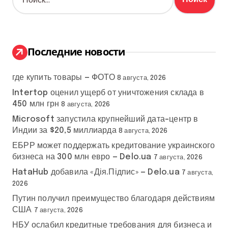
а
й
т
и
:
Последние новости
где купить товары — ФОТО
8 августа, 2026
Intertop оценил ущерб от уничтожения склада в
450 млн грн
8 августа, 2026
Microsoft запустила крупнейший дата-центр в
Индии за $20,5 миллиарда
8 августа, 2026
ЕБРР может поддержать кредитование украинского
бизнеса на 300 млн евро — Delo.ua
7 августа, 2026
HataHub добавила «Дія.Підпис» — Delo.ua
7 августа,
2026
Путин получил преимущество благодаря действиям
США
7 августа, 2026
НБУ ослабил кредитные требования для бизнеса и