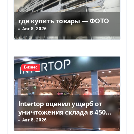
о
з
где купить товары — ФОТО
а
Авг 8, 2026
п
и
с
Бизнес
я
м
Intertop оценил ущерб от
уничтожения склада в 450
млн грн
Авг 8, 2026