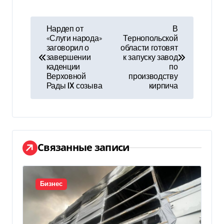
Н
Нардеп от
В
«Слуги народа»
Тернопольской
а
заговорил о
области готовят
завершении
к запуску завод
в
каденции
по
Верховной
производству
и
Рады IX созыва
кирпича
г
а
ц
Связанные записи
и
я
Бизнес
п