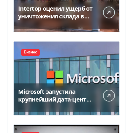
Intertop оценил ущерб от
уничтожения склада в
450 млн грн
Бизнес
Microsoft запустила
крупнейший дата-центр
в Индии за $20,5
миллиарда