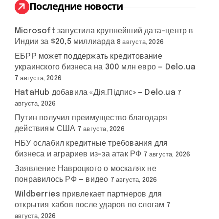
:
Последние новости
Microsoft запустила крупнейший дата-центр в
Индии за $20,5 миллиарда
8 августа, 2026
ЕБРР может поддержать кредитование
украинского бизнеса на 300 млн евро — Delo.ua
7 августа, 2026
HataHub добавила «Дія.Підпис» — Delo.ua
7
августа, 2026
Путин получил преимущество благодаря
действиям США
7 августа, 2026
НБУ ослабил кредитные требования для
бизнеса и аграриев из-за атак РФ
7 августа, 2026
Заявление Навроцкого о москалях не
понравилось РФ — видео
7 августа, 2026
Wildberries привлекает партнеров для
открытия хабов после ударов по слогам
7
августа, 2026