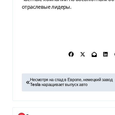
отраслевые лидеры.
Н
Несмотря на спад в Европе, немецкий завод
Tesla наращивает выпуск авто
а
в
и