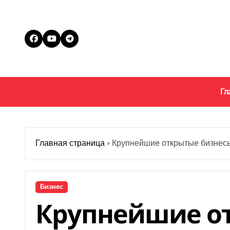
Перейти
к
содержанию
Гл
Главная страница
»
Крупнейшие открытые бизнесы
Бизнес
Крупнейшие о