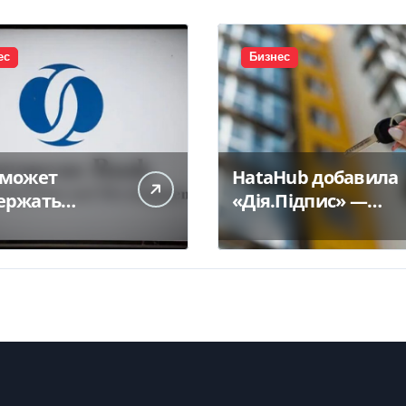
ес
Бизнес
 может
HataHub добавила
ержать
«Дія.Підпис» —
итование
Delo.ua
инского
са на 300 млн
— Delo.ua