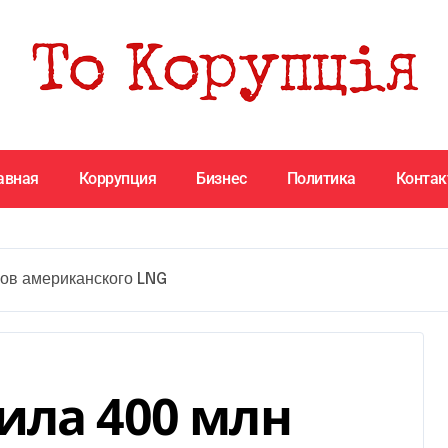
авная
Коррупция
Бизнес
Политика
Конта
бов американского LNG
ила 400 млн