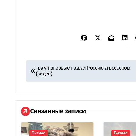
Н
Трамп впервые назвал Россию агрессором
(видео)
а
в
и
Связанные записи
г
а
Бизнес
Бизнес