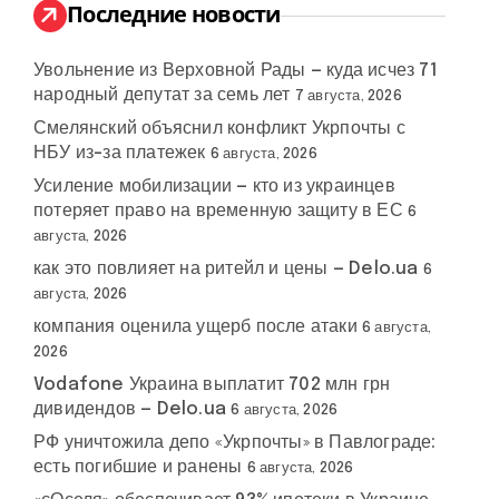
:
Последние новости
Увольнение из Верховной Рады — куда исчез 71
народный депутат за семь лет
7 августа, 2026
Смелянский объяснил конфликт Укрпочты с
НБУ из-за платежек
6 августа, 2026
Усиление мобилизации — кто из украинцев
потеряет право на временную защиту в ЕС
6
августа, 2026
как это повлияет на ритейл и цены — Delo.ua
6
августа, 2026
компания оценила ущерб после атаки
6 августа,
2026
Vodafone Украина выплатит 702 млн грн
дивидендов — Delo.ua
6 августа, 2026
РФ уничтожила депо «Укрпочты» в Павлограде:
есть погибшие и ранены
6 августа, 2026