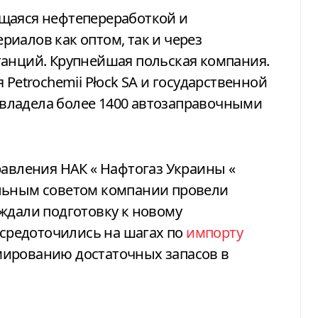
щаяся нефтепереработкой и
иалов как оптом, так и через
танций. Крупнейшая польская компания.
 Petrochemii Płock SA и государственной
я владела более 1400 автозаправочными
равления НАК
«
Нафтогаз Украины
«
ельным советом компании провели
ждали подготовку к новому
сосредоточились на шагах по
импорту
ированию достаточных запасов в