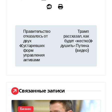
Н
Правительство
Трамп
отказалось от
рассказал, как
а
двух
будет «жестко
устаревших
душить» Путина
в
форм
(видео)
управления
и
активами
г
а
ц
Связанные записи
и
Бизнес