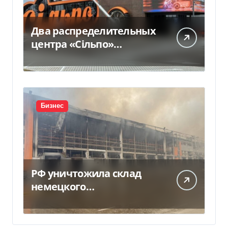
Два распределительных
центра «Сільпо»
пострадали от
российской атаки —
Delo.ua
Бизнес
РФ уничтожила склад
немецкого
производителя
моторных масел и
смазочных масел