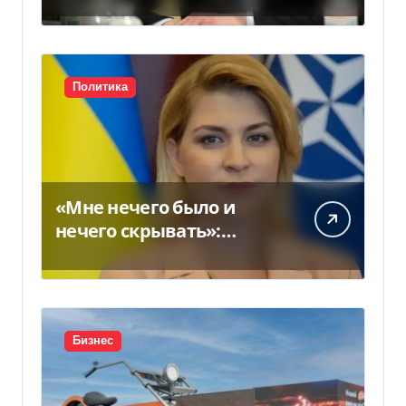
склады
Политика
«Мне нечего было и
нечего скрывать»:
Стефанишина
прокомментировала
новое подозрение
Бизнес