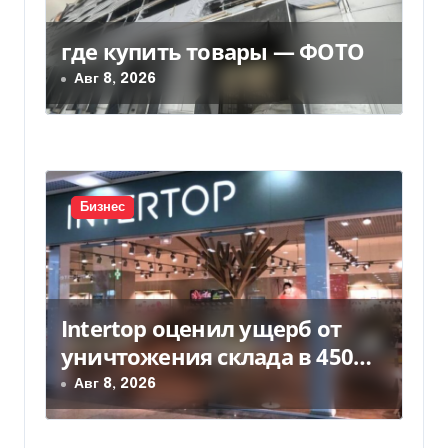
о
з
где купить товары — ФОТО
Авг 8, 2026
а
п
и
с
Бизнес
я
м
Intertop оценил ущерб от
уничтожения склада в 450
млн грн
Авг 8, 2026