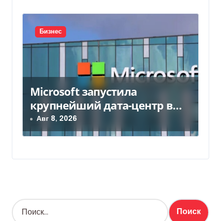
Бизнес
Microsoft запустила
крупнейший дата-центр в
Индии за $20,5 миллиарда
Авг 8, 2026
Н
а