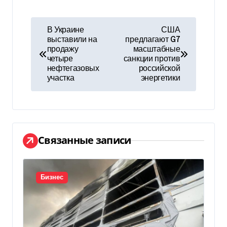
Н
В Украине
США
выставили на
предлагают G7
а
продажу
масштабные
четыре
санкции против
в
нефтегазовых
российской
участка
энергетики
и
г
а
Связанные записи
ц
и
Бизнес
я
п