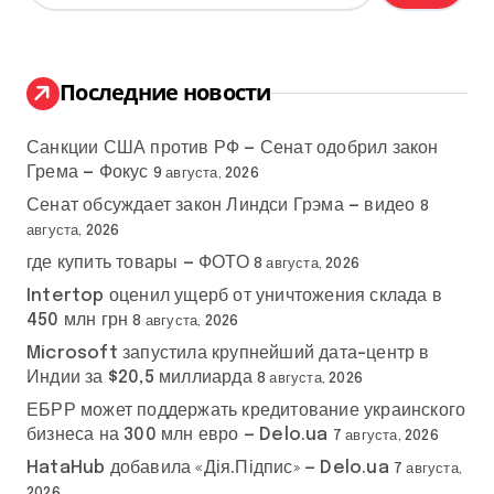
й
т
и
:
Последние новости
Санкции США против РФ — Сенат одобрил закон
Грема — Фокус
9 августа, 2026
Сенат обсуждает закон Линдси Грэма — видео
8
августа, 2026
где купить товары — ФОТО
8 августа, 2026
Intertop оценил ущерб от уничтожения склада в
450 млн грн
8 августа, 2026
Microsoft запустила крупнейший дата-центр в
Индии за $20,5 миллиарда
8 августа, 2026
ЕБРР может поддержать кредитование украинского
бизнеса на 300 млн евро — Delo.ua
7 августа, 2026
HataHub добавила «Дія.Підпис» — Delo.ua
7 августа,
2026