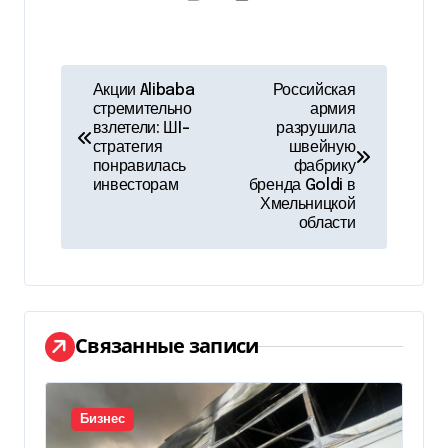
Н
Акции Alibaba
Российская
стремительно
армия
а
взлетели: ШI-
разрушила
стратегия
швейную
в
понравилась
фабрику
инвесторам
бренда Goldi в
и
Хмельницкой
области
г
а
ц
Связанные записи
и
я
Бизнес