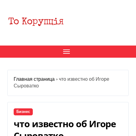
Перейти
к
содержанию
Главная страница
»
что известно об Игоре
Сыроватко
Бизнес
что известно об Игоре
Сыроватко