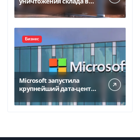
уничтожения склада в
450 млн грн
Бизнес
Microsoft запустила
крупнейший дата-центр
в Индии за $20,5
миллиарда