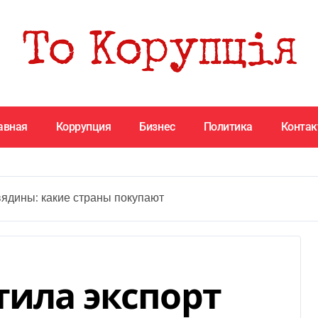
авная
Коррупция
Бизнес
Политика
Конта
вядины: какие страны покупают
тила экспорт