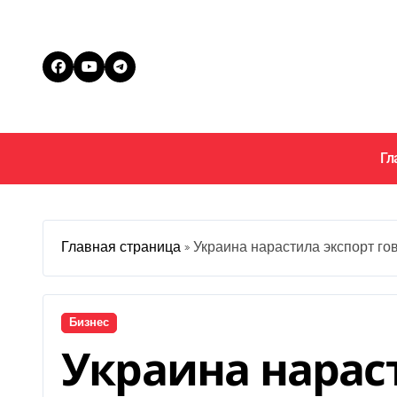
Перейти
к
содержанию
Гл
Главная страница
»
Украина нарастила экспорт го
Бизнес
Украина нарас