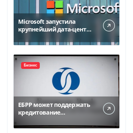
Microsoft запустила
крупнейший дата-центр
в Индии за $20,5
миллиарда
Бизнес
ЕБРР может поддержать
кредитование
украинского бизнеса на
300 млн евро — Delo.ua