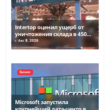
я
м
Intertop оценил ущерб от
уничтожения склада в 450
млн грн
Авг 8, 2026
Бизнес
Microsoft запустила
крупнейший дата-центр в