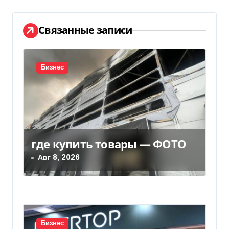
а
ц
Связанные записи
и
я
Бизнес
п
о
з
где купить товары — ФОТО
а
Авг 8, 2026
п
и
с
Бизнес