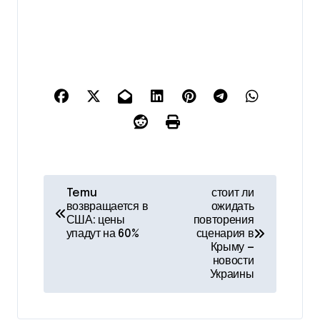
Н
Temu
стоит ли
возвращается в
ожидать
а
США: цены
повторения
упадут на 60%
сценария в
в
Крыму —
новости
и
Украины
г