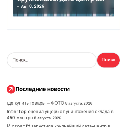
Индии за $20,5 миллиарда
Авг 8, 2026
Н
а
й
т
и
:
Последние новости
где купить товары — ФОТО
8 августа, 2026
Intertop оценил ущерб от уничтожения склада в
450 млн грн
8 августа, 2026
Microsoft запустила крупнейший дата-центр в