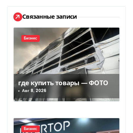
а
Связанные записи
ц
и
Бизнес
я
п
о
з
где купить товары — ФОТО
Авг 8, 2026
а
п
и
с
Бизнес