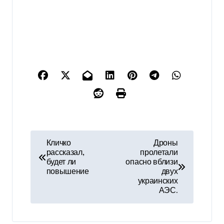
Н
Кличко
Дроны
рассказал,
пролетали
а
будет ли
опасно вблизи
повышение
двух
в
украинских
АЭС.
и
г