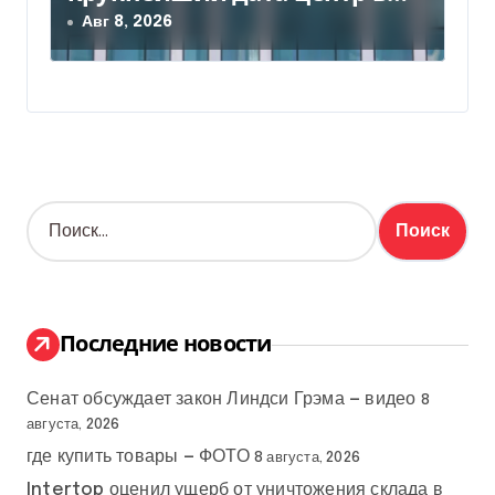
Индии за $20,5 миллиарда
Авг 8, 2026
Н
а
й
т
и
:
Последние новости
Сенат обсуждает закон Линдси Грэма — видео
8
августа, 2026
где купить товары — ФОТО
8 августа, 2026
Intertop оценил ущерб от уничтожения склада в