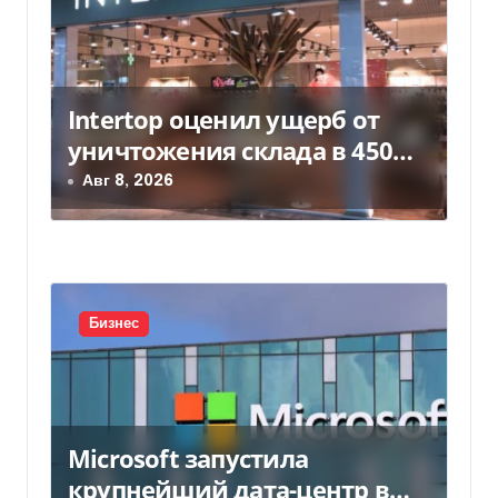
я
м
Intertop оценил ущерб от
уничтожения склада в 450
млн грн
Авг 8, 2026
Бизнес
Microsoft запустила
крупнейший дата-центр в