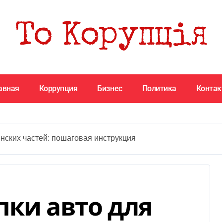
авная
Коррупция
Бизнес
Политика
Конта
инских частей: пошаговая инструкция
пки авто для