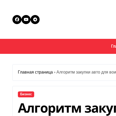
Перейти
к
содержанию
Гл
Главная страница
»
Алгоритм закупки авто для во
Бизнес
Алгоритм заку