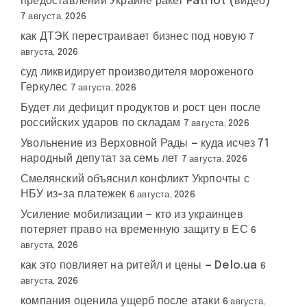
предоставлении Украине ракет Patriot (видео)
7 августа, 2026
как ДТЭК перестраивает бизнес под новую
7
августа, 2026
суд ликвидирует производителя мороженого
Геркулес
7 августа, 2026
Будет ли дефицит продуктов и рост цен после
российских ударов по складам
7 августа, 2026
Увольнение из Верховной Рады — куда исчез 71
народный депутат за семь лет
7 августа, 2026
Смелянский объяснил конфликт Укрпочты с
НБУ из-за платежек
6 августа, 2026
Усиление мобилизации — кто из украинцев
потеряет право на временную защиту в ЕС
6
августа, 2026
как это повлияет на ритейл и цены — Delo.ua
6
августа, 2026
компания оценила ущерб после атаки
6 августа,