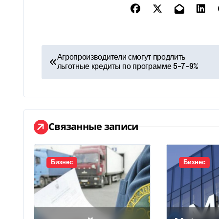
Н
Агропроизводители смогут продлить
льготные кредиты по программе 5-7-9%
а
в
и
Связанные записи
г
а
Бизнес
Бизнес
ц
и
я