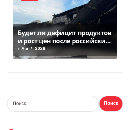
Будет ли дефицит продуктов
и рост цен после российских
ударов по складам
Авг 7, 2026
Н
а
й
т
и