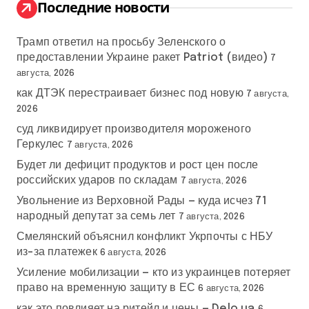
:
Последние новости
Трамп ответил на просьбу Зеленского о
предоставлении Украине ракет Patriot (видео)
7
августа, 2026
как ДТЭК перестраивает бизнес под новую
7 августа,
2026
суд ликвидирует производителя мороженого
Геркулес
7 августа, 2026
Будет ли дефицит продуктов и рост цен после
российских ударов по складам
7 августа, 2026
Увольнение из Верховной Рады — куда исчез 71
народный депутат за семь лет
7 августа, 2026
Смелянский объяснил конфликт Укрпочты с НБУ
из-за платежек
6 августа, 2026
Усиление мобилизации — кто из украинцев потеряет
право на временную защиту в ЕС
6 августа, 2026
как это повлияет на ритейл и цены — Delo.ua