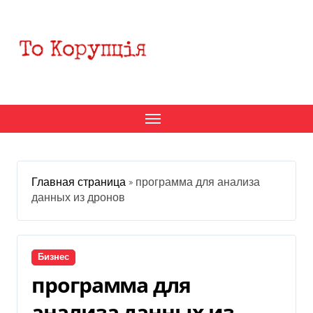
Перейти
к
содержанию
Главная страница
»
программа для анализа
данных из дронов
Бизнес
программа для
анализа данных из