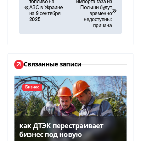
топливо на
импорта газа из
а
АЗС в Украине
Польши будут
на 9 сентября
временно
в
2025
недоступны:
причина
и
г
а
Связанные записи
ц
и
Бизнес
я
п
о
как ДТЭК перестраивает
з
бизнес под новую