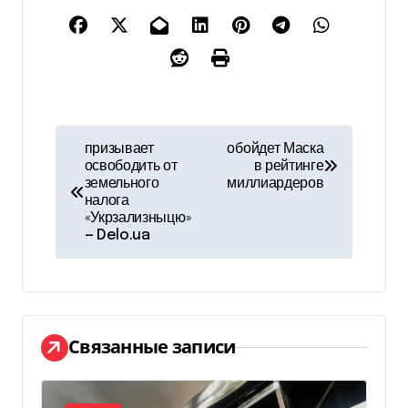
Н
призывает
обойдет Маска
освободить от
в рейтинге
а
земельного
миллиардеров
налога
в
«Укрзализныцю»
— Delo.ua
и
г
а
Связанные записи
ц
и