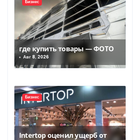
Бизнес
я
п
о
з
где купить товары — ФОТО
Авг 8, 2026
а
п
и
с
Бизнес
я
м
Intertop оценил ущерб от