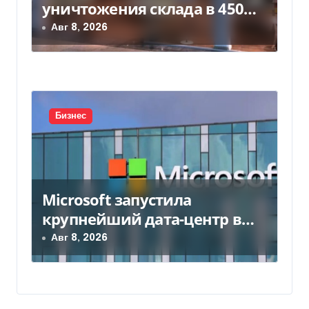
уничтожения склада в 450
млн грн
Авг 8, 2026
Бизнес
Microsoft запустила
крупнейший дата-центр в
Индии за $20,5 миллиарда
Авг 8, 2026