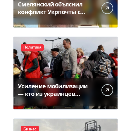
Смелянский объяснил
конфликт Укрпочты с
НБУ из-за платежек
Политика
Усиление мобилизации
— кто из украинцев
потеряет право на
временную защиту в ЕС
Бизнес