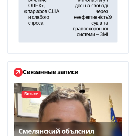
влияние
Микола Лагун
ОПЕК+,
досі на свободі
а
тарифов США
через
и слабого
неефективність
в
спроса
судів та
правоохоронної
и
системи — ЗМІ
г
а
ц
Связанные записи
и
я
Бизнес
п
о
Смелянский объяснил
з