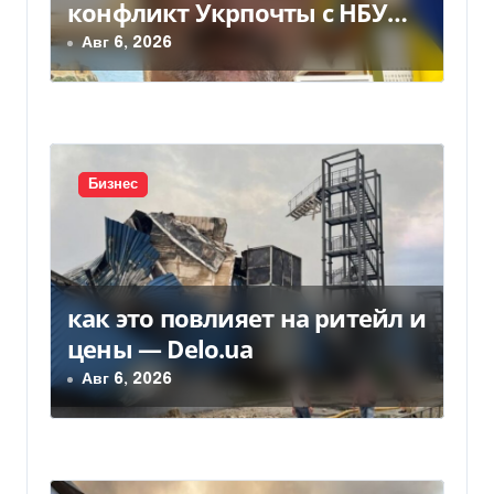
конфликт Укрпочты с НБУ
а
из-за платежек
Авг 6, 2026
п
и
с
Бизнес
я
м
как это повлияет на ритейл и
цены — Delo.ua
Авг 6, 2026