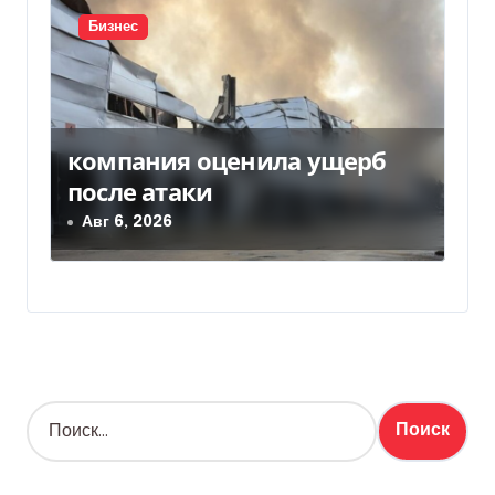
Бизнес
компания оценила ущерб
после атаки
Авг 6, 2026
Н
а
й
т