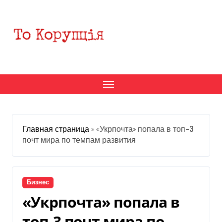
Перейти
к
содержанию
Главная страница
»
«Укрпочта» попала в топ-3
почт мира по темпам развития
Бизнес
«Укрпочта» попала в
топ-3 почт мира по