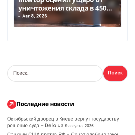
уничтожения склада в 450
млн грн
Авг 8, 2026
Н
а
й
т
и
:
Последние новости
Октябрьский дворец в Киеве вернут государству —
решение суда — Delo.ua
9 августа, 2026
Санкции США против РФ — Сенат одобрил закон