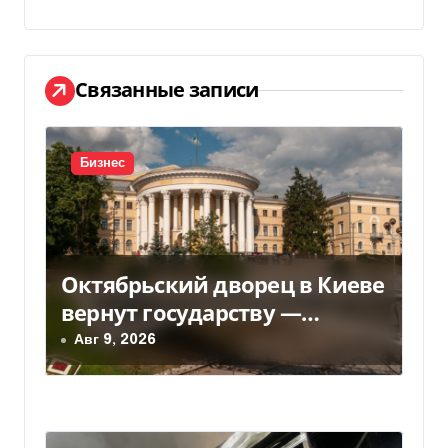
а
ц
и
Связанные записи
я
п
Бизнес
о
з
Октябрьский дворец в Киеве
а
вернут государству —
п
решение суда — Delo.ua
Авг 9, 2026
и
с