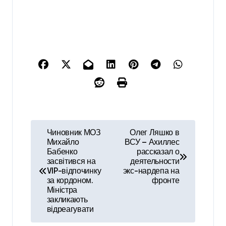
Н
Чиновник МОЗ
Олег Ляшко в
Михайло
ВСУ — Ахиллес
а
Бабенко
рассказал о
засвітився на
деятельности
в
VIP-відпочинку
экс-нардепа на
за кордоном.
фронте
и
Міністра
закликають
г
відреагувати