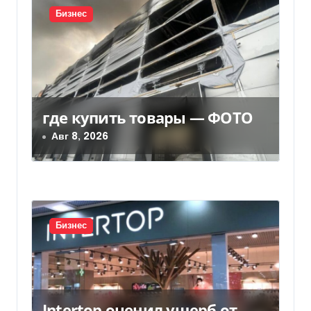
я
Бизнес
м
где купить товары — ФОТО
Авг 8, 2026
Бизнес
Intertop оценил ущерб от