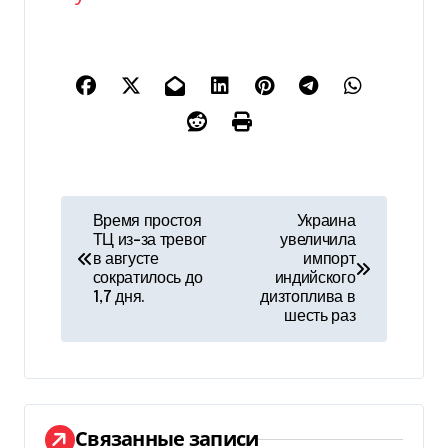
Н
Время простоя
Украина
ТЦ из-за тревог
увеличила
а
в августе
импорт
сократилось до
индийского
в
1,7 дня.
дизтоплива в
шесть раз
и
г
а
Связанные записи