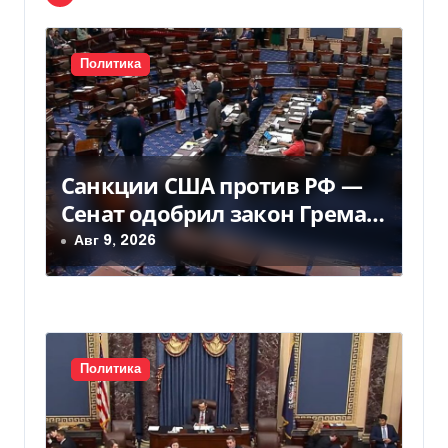
ц
и
Политика
я
п
о
Санкции США против РФ —
з
Сенат одобрил закон Грема
— Фокус
Авг 9, 2026
а
п
и
с
Политика
я