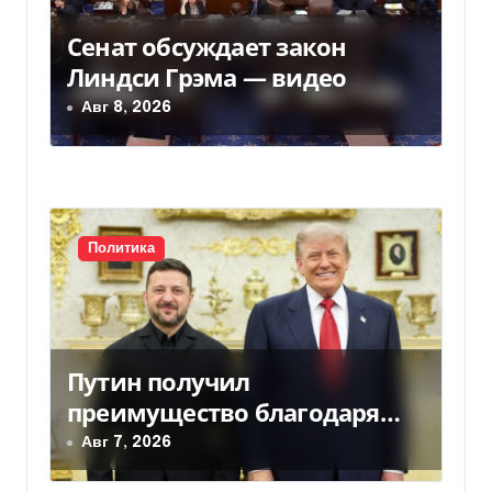
м
Сенат обсуждает закон
Линдси Грэма — видео
Авг 8, 2026
Политика
Путин получил
преимущество благодаря
действиям США
Авг 7, 2026