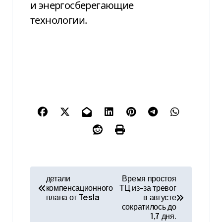
и энергосберегающие
технологии.
Н
детали
Время простоя
компенсационного
ТЦ из-за тревог
а
плана от Tesla
в августе
сократилось до
в
1,7 дня.