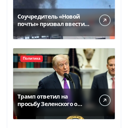
Соучредитель «Новой
почты» призвал ввести
налоговые каникулы
для…
Политика
Трамп ответил на
просьбу Зеленского о
предоставлении Украине
ракет Patriot (видео)