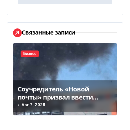
и
г
а
Связанные записи
ц
и
Бизнес
я
п
Соучредитель «Новой
о
почты» призвал ввести
з
налоговые каникулы для…
Авг 7, 2026
а
п