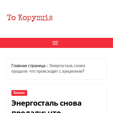
Перейти
к
содержанию
Главная страница
»
Энергосталь снова
продали: что происходит с аукционом?
Бизнес
Энергосталь снова
продали: что