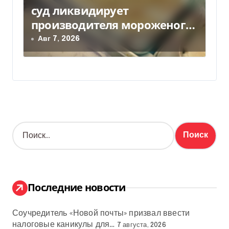
суд ликвидирует
производителя мороженого
Геркулес
Авг 7, 2026
Н
а
й
т
и
:
Последние новости
Соучредитель «Новой почты» призвал ввести
налоговые каникулы для…
7 августа, 2026