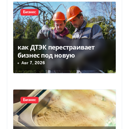
и
Бизнес
с
я
м
как ДТЭК перестраивает
бизнес под новую
Авг 7, 2026
Бизнес