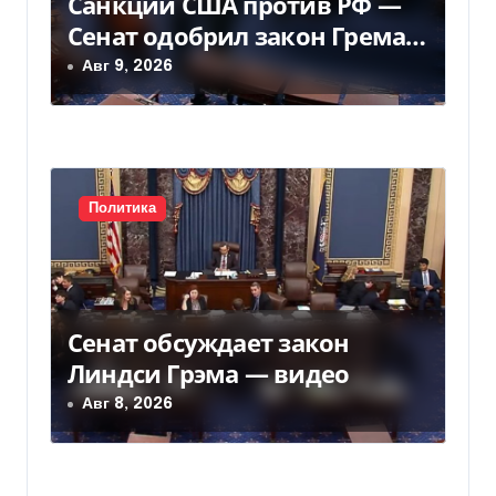
Санкции США против РФ —
Сенат одобрил закон Грема
а
— Фокус
Авг 9, 2026
п
и
с
Политика
я
м
Сенат обсуждает закон
Линдси Грэма — видео
Авг 8, 2026