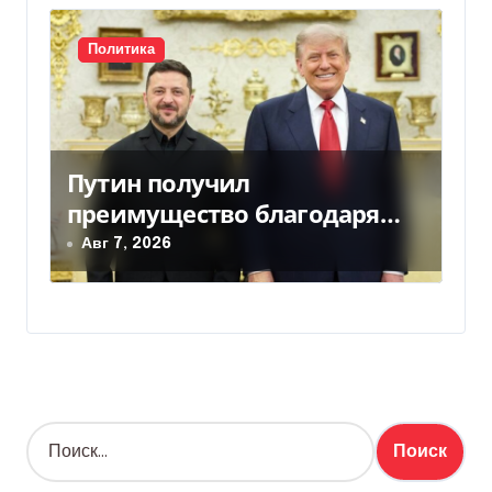
Политика
Путин получил
преимущество благодаря
действиям США
Авг 7, 2026
Н
а
й