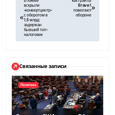
В Киеве
как гранты
вскрыли
Brave1
а
»конвертцентр»
помогают
с оборотом в
обороне
в
1,5 млрд:
задержан
и
бывший топ-
налоговик
г
а
ц
Связанные записи
и
я
Политика
п
о
з