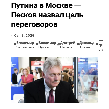
Путина в Москве —
Песков назвал цель
переговоров
Сен 5, 2025
зелен
Владимир
Владимир
Дмитрий
Дональд
#
#
#
#
#
пригл
Зеленский
Путин
Песков
Трамп
в мос