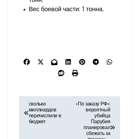
тонн.
Вес боевой части: 1 тонна.
Н
сколько
«По заказу РФ»:
миллиардов
вероятный
а
перечислили в
убийца
бюджет
Парубия
в
планировал
сбежать за