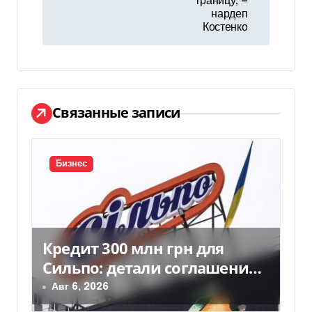
и
границу, —
нардеп
г
Костенко
а
ц
и
Связанные записи
я
п
Бизнес
о
з
Кредит 300 млн грн для
а
Сильпо: детали соглашения с
п
Ощадбанком
Авг 6, 2026