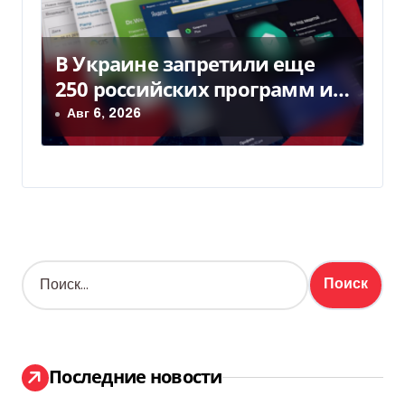
В Украине запретили еще
250 российских программ и
видов оборудования —
Авг 6, 2026
Delo.ua
Н
а
й
т
и
:
Последние новости