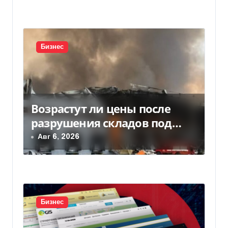
и
с
я
Бизнес
м
Возрастут ли цены после
разрушения складов под
Киевом
Авг 6, 2026
Бизнес