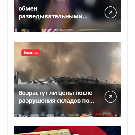
обмен
разведывательными
данными между
Украиной и США
значительно вырос, —
Politico
Бизнес
Возрастут ли цены после
разрушения складов под
Киевом