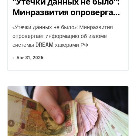
"Утечки данных не было":
Минразвития опровергает
информацию об изломе
«Утечки данных не было»: Минразвития
системы DREAM хакерами
опровергает информацию об изломе
РФ
системы DREAM хакерами РФ
Авг 31, 2025