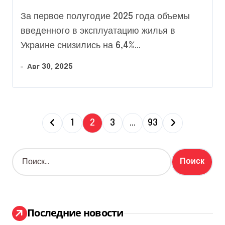
За первое полугодие 2025 года объемы
введенного в эксплуатацию жилья в
Украине снизились на 6,4%...
Авг 30, 2025
П
1
2
3
…
93
а
Н
г
а
й
и
т
и
н
:
Последние новости