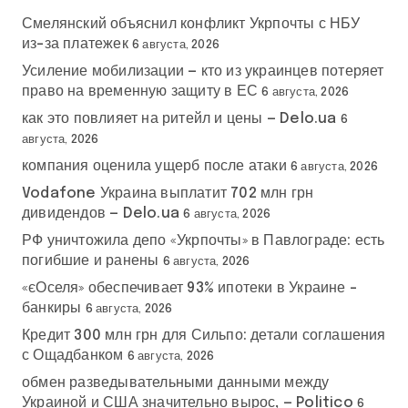
а
Смелянский объяснил конфликт Укрпочты с НБУ
ц
из-за платежек
6 августа, 2026
и
Усиление мобилизации — кто из украинцев потеряет
право на временную защиту в ЕС
6 августа, 2026
я
как это повлияет на ритейл и цены — Delo.ua
6
з
августа, 2026
компания оценила ущерб после атаки
6 августа, 2026
а
Vodafone Украина выплатит 702 млн грн
дивидендов — Delo.ua
п
6 августа, 2026
РФ уничтожила депо «Укрпочты» в Павлограде: есть
и
погибшие и ранены
6 августа, 2026
«єОселя» обеспечивает 93% ипотеки в Украине –
с
банкиры
6 августа, 2026
е
Кредит 300 млн грн для Сильпо: детали соглашения
с Ощадбанком
6 августа, 2026
й
обмен разведывательными данными между
Украиной и США значительно вырос, — Politico
6