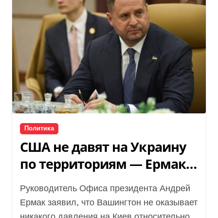
Политика
США не давят на Украину
по территориям — Ермак
после встречи с
Руководитель Офиса президента Андрей
Виткоффом
Ермак заявил, что Вашингтон не оказывает
никакого давления на Киев относительно...