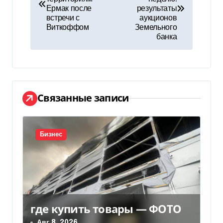
Ермак после
результаты
в
встречи с
аукционов
Виткоффом
Земельного
и
банка
г
а
ц
Связанные записи
и
я
Бизнес
п
о
з
где купить товары — ФОТО
а
Авг 8, 2026