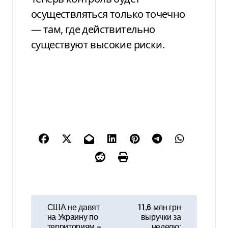
осуществляться только точечно
— там, где действительно
существуют высокие риски.
Н
США не давят
11,6 млн грн
на Украину по
выручки за
а
территориям —
неделю: