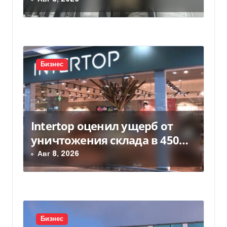
п
и
с
Бизнес
я
м
Intertop оценил ущерб от
уничтожения склада в 450
млн грн
Авг 8, 2026
Бизнес