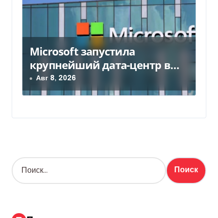
Microsoft запустила
крупнейший дата-центр в
Индии за $20,5 миллиарда
Авг 8, 2026
Н
а
й
т
и
: