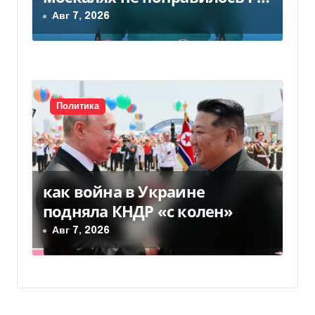
— видео
Авг 7, 2026
Политика
как война в Украине
подняла КНДР «с колен»
Авг 7, 2026