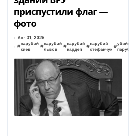
приспустили флаг —
фото
Авг 31, 2025
парубий
парубий
парубий
парубий
убийств
#
#
#
#
#
киев
львов
нардеп
стефанчук
парубия