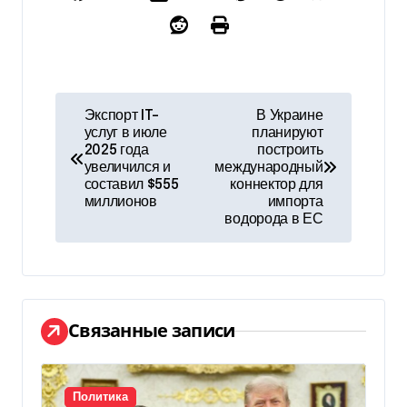
Н
Экспорт IT-
В Украине
услуг в июле
планируют
а
2025 года
построить
увеличился и
международный
в
составил $555
коннектор для
миллионов
импорта
и
водорода в ЕС
г
а
ц
Связанные записи
и
Политика