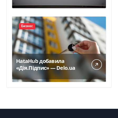
украинского бизнеса на
300 млн евро — Delo.ua
Бизнес
HataHub добавила
«Дія.Підпис» — Delo.ua