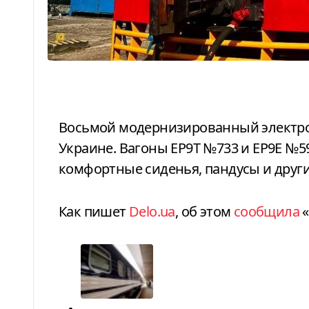
Восьмой модернизированный электропоезд в этом году уже курсирует по
Украине. Вагоны ЕР9Т №733 и ЕР9Е №
комфортные сиденья, пандусы и други
Как пишет
Delo.ua
, об этом
сообщила
«