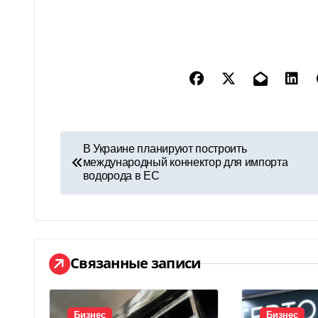
Н
В Украине планируют построить
международный коннектор для импорта
а
водорода в ЕС
в
и
г
Связанные записи
а
Бизнес
Бизнес