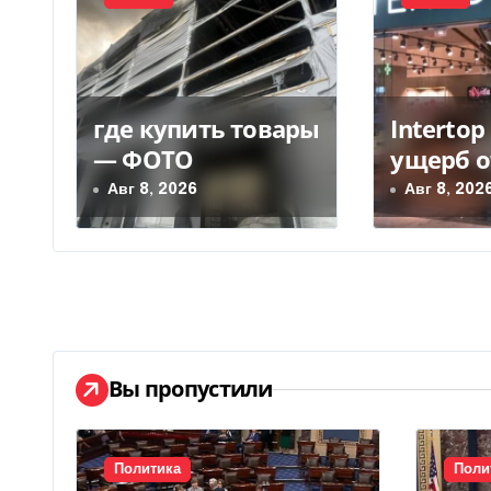
ц
и
я
где купить товары
Interto
п
— ФОТО
ущерб о
о
уничто
Авг 8, 2026
Авг 8, 202
з
склада 
грн
а
п
и
Вы пропустили
с
я
Политика
Поли