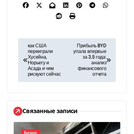
Н
как США
Прибыль BYD
переиграли
упала впервые
а
Хусейна,
за 3,5 года:
Норьегу и
анализ
в
Асада и чем
финансового
рискуют сейчас
отчета
и
г
а
Связанные записи
ц
и
Бизнес