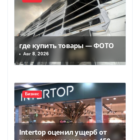
я
п
о
з
где купить товары — ФОТО
Авг 8, 2026
а
п
и
с
Бизнес
я
м
Intertop оценил ущерб от