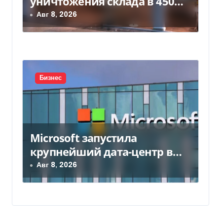
уничтожения склада в 450
млн грн
Авг 8, 2026
Бизнес
Microsoft запустила
крупнейший дата-центр в
Индии за $20,5 миллиарда
Авг 8, 2026