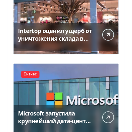
Intertop оценил ущерб от
уничтожения склада в
450 млн грн
Бизнес
Microsoft запустила
крупнейший дата-центр
в Индии за $20,5