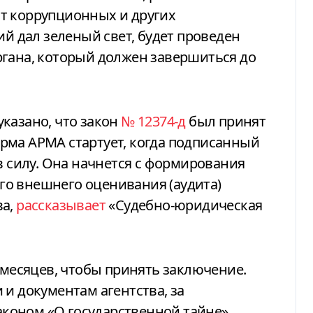
т коррупционных и других
ий дал зеленый свет, будет проведен
ргана, который должен завершиться до
указано, что закон
№ 12374-д
был принят
рма АРМА стартует, когда подписанный
в силу. Она начнется с формирования
о внешнего оценивания (аудита)
ва,
рассказывает
«Судебно-юридическая
 месяцев, чтобы принять заключение.
 и документам агентства, за
коном «О государственной тайне»,