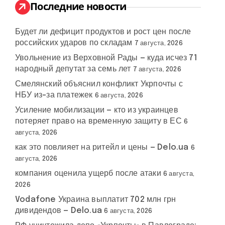
:
Последние новости
Будет ли дефицит продуктов и рост цен после
российских ударов по складам
7 августа, 2026
Увольнение из Верховной Рады — куда исчез 71
народный депутат за семь лет
7 августа, 2026
Смелянский объяснил конфликт Укрпочты с
НБУ из-за платежек
6 августа, 2026
Усиление мобилизации — кто из украинцев
потеряет право на временную защиту в ЕС
6
августа, 2026
как это повлияет на ритейл и цены — Delo.ua
6
августа, 2026
компания оценила ущерб после атаки
6 августа,
2026
Vodafone Украина выплатит 702 млн грн
дивидендов — Delo.ua
6 августа, 2026