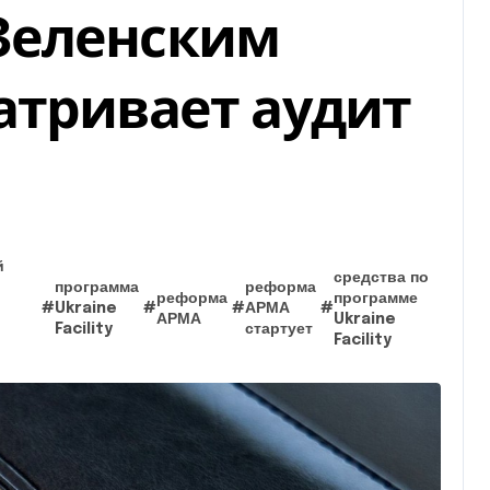
Зеленским
атривает аудит
й
средства по
программа
реформа
реформа
программе
#
Ukraine
#
#
АРМА
#
АРМА
Ukraine
Facility
стартует
Facility