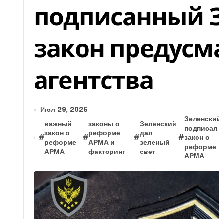
подписанный 
закон предусм
агентства
Июл 29, 2025
Зеленски
важный
законы о
Зеленский
подписал
закон о
реформе
дал
#
#
#
#
закон о
реформе
АРМА и
зеленый
реформе
АРМА
факторинг
свет
АРМА