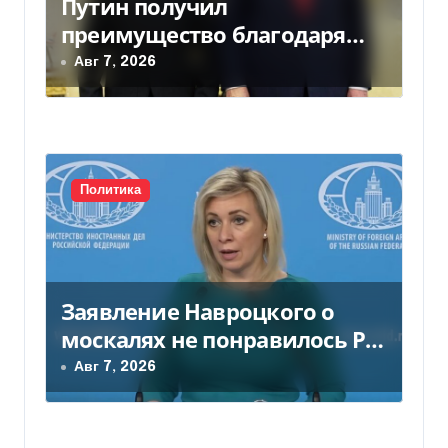
Путин получил
о
преимущество благодаря
з
действиям США
Авг 7, 2026
а
п
и
Политика
с
я
м
Заявление Навроцкого о
москалях не понравилось РФ
— видео
Авг 7, 2026