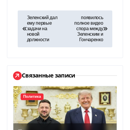
Н
Зеленский дал
появилось
ему первые
полное видео
а
задачи на
спора между
новой
Зеленским и
в
должности
Гончаренко
и
г
а
Связанные записи
ц
и
Политика
я
п