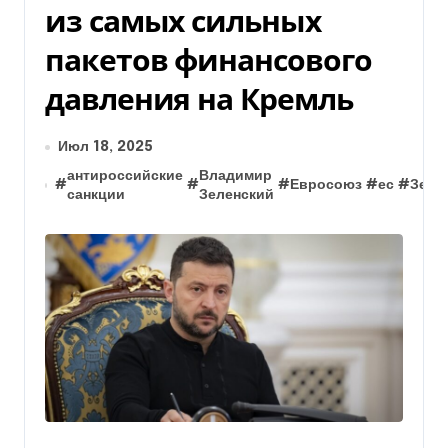
из самых сильных
пакетов финансового
давления на Кремль
Июл 18, 2025
антироссийские
Владимир
#
#
#
Евросоюз
#
ес
#
Зеле
санкции
Зеленский