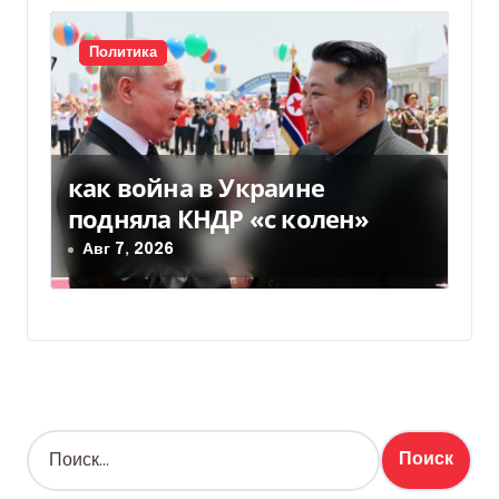
Политика
как война в Украине
подняла КНДР «с колен»
Авг 7, 2026
Н
а
й