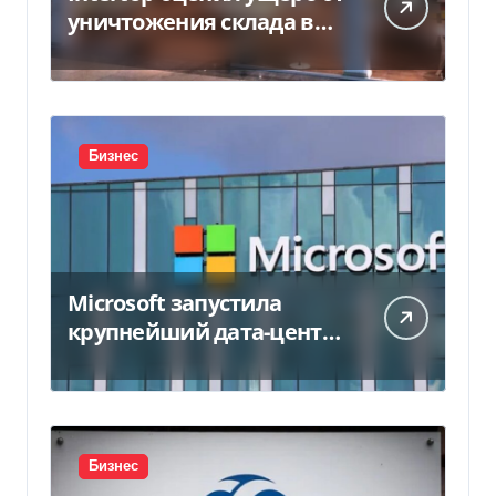
уничтожения склада в
450 млн грн
Бизнес
Microsoft запустила
крупнейший дата-центр
в Индии за $20,5
миллиарда
Бизнес